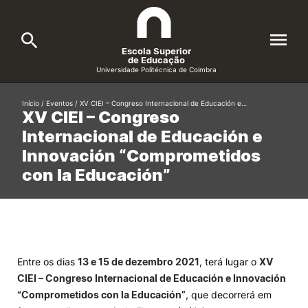
Escola Superior
de Educação
Universidade Politécnica de Coimbra
A ESEC
Início
/
Eventos
/
XV CIEI – Congreso Internacional de Educación e…
Search
XV CIEI – Congreso
Internacional de Educación e
Cursos
Innovación “Comprometidos
Formative Offer
General
con la Educación”
Candidatos
Docentes
Search
Investigação e Projetos
Entre os dias
13 e 15 de dezembro 2021
, terá lugar o
XV
CIEI – Congreso Internacional de Educación e Innovación
Alunos
“Comprometidos con la Educación”
, que decorrerá em