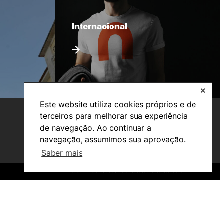
Internacional
✕
Este website utiliza cookies próprios e de
terceiros para melhorar sua experiência
de navegação. Ao continuar a
navegação, assumimos sua aprovação.
Saber mais
©2026 Instituto Politécnico de Coimbra. Todos os direitos reservados.
©2026 Instituto Politécnico de Coimbra. Todos os direitos reservados.
Investigação e Projetos
Núcleos de Investigação
Laboratório ROBOCORP
Publicações