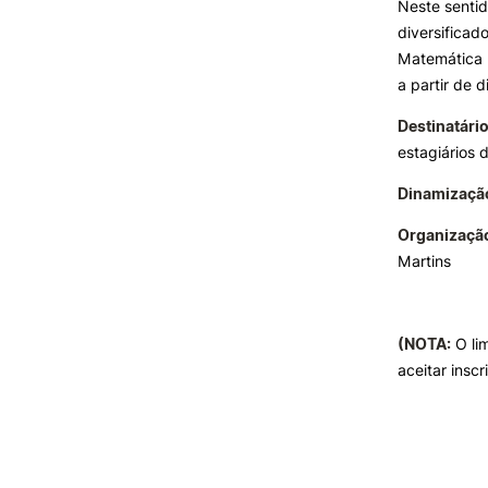
Neste sentid
diversificad
Matemática n
a partir de d
Destinatário
estagiários
Dinamizaçã
Organizaçã
Martins
(NOTA:
O lim
aceitar inscr