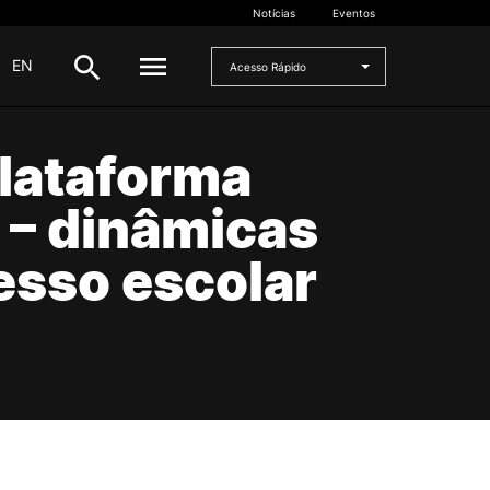
Notícias
Eventos
|
EN
Acesso Rápido
lataforma
DOCENTES
 – dinâmicas
oladas
Formulários
Artes Visuais
esso escolar
Recursos
Pesquisa Docentes