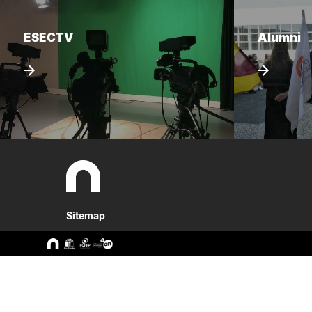
ESECTV
Alumni
Sitemap
A ESEC
Cursos
Missão e Objetivos
CTeSP
Órgãos de Gestão
Licenciatu
Departamentos
Mestrado