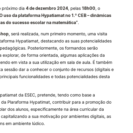
o próximo dia
4 de dezembro 2024
, pelas
18h00
, o
e Offer
General
 uso da plataforma Hypatiamat no 1.º CEB – dinâmicas
ALUNOS
KNOWLEDGE FAC
as do sucesso escolar na matemática”
.
Bolsas
Pós-Graduações
shop,
será realizada, num primeiro momento, uma visita
Search
Calendários
Formação Especializada
ataforma Hypatiamat, destacando as suas potencialidades
Horários
Microcredenciações
e pedagógicas. Posteriormente, os formandos serão
Recursos
Escola de Línguas
 explorar, de forma orientada, algumas aplicações da
Regulamentos e Despachos
tendo em vista a sua utilização em sala de aula. É também
Estatutos Especiais
ta sessão dar a conhecer o conjunto de recursos (digitais e
Provedor do Estudante
 principais funcionalidades e todas potencialidades desta
ypatiamat da ESEC, pretende, tendo como base a
 da Plaraforma Hypatimat, contribuir para a promoção do
lar dos alunos, especificamente na área curricular da
capitalizando a sua motivação por ambientes digitais, as
ns em ambiente lúdico.