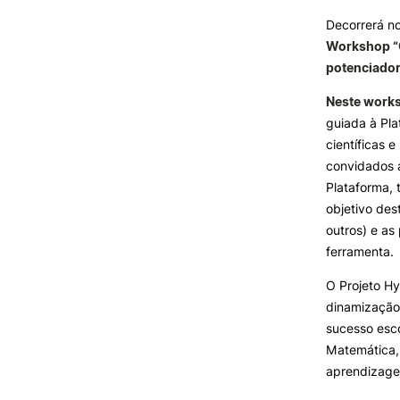
Decorrerá n
Formativ
Workshop “O
INVESTIGAÇÃO E
PROJETOS
potenciador
Neste work
Projetos de
Investigação/Intervenção
guiada à Pl
Prémios e Distinções
científicas 
Núcleos de Investigação
convidados a
Laboratório ROBOCORP
Plataforma, 
Publicações
objetivo des
Redes
outros) e as
Arquivo
ferramenta.
O Projeto H
dinamização
sucesso esco
Matemática, 
aprendizage