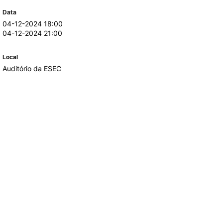
Data
04-12-2024 18:00
TORY
CANDIDATURAS
04-12-2024 21:00
Processo
Local
Propinas e Taxas
Auditório da ESEC
Calendário
Listas de Seriação e de
Colocação