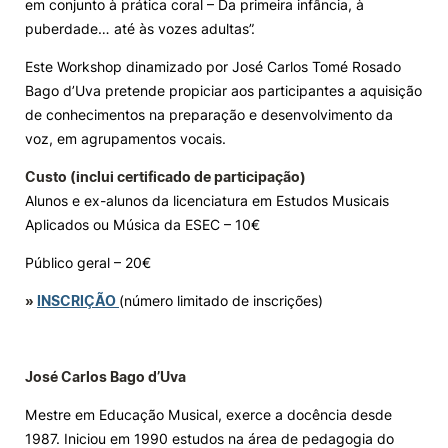
em conjunto à prática coral – Da primeira infância, à
puberdade… até às vozes adultas”.
Knowledge Factory
Este Workshop dinamizado por José Carlos Tomé Rosado
Bago d’Uva pretende propiciar aos participantes a aquisição
Candidaturas
de conhecimentos na preparação e desenvolvimento da
voz, em agrupamentos vocais.
Custo (inclui certificado de participação)
Alunos e ex-alunos da licenciatura em Estudos Musicais
Aplicados ou Música da ESEC – 10€
Elogio / Sugestão / Reclamação
Contactos
Denúncias
©2026 Instituto Politécnico de Coimbra. Todos os direitos reservados.
Público geral – 20€
»
I
NSCRIÇÃO
(número limitado de inscrições)
José Carlos Bago d’Uva
Mestre em Educação Musical, exerce a docência desde
1987. Iniciou em 1990 estudos na área de pedagogia do