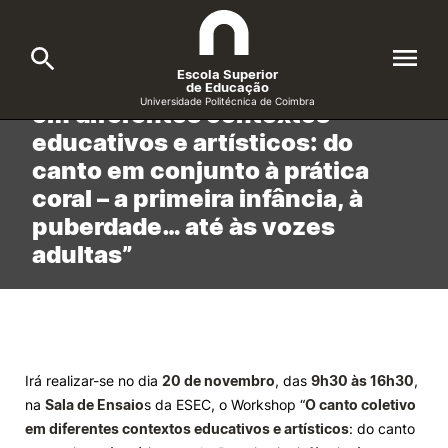
Início
/
Eventos
/
Workshop “O canto coletivo em diferentes contextos educativos…
Escola Superior
Workshop “O canto coletivo
de Educação
Universidade Politécnica de Coimbra
em diferentes contextos
educativos e artísticos: do
A ESEC
Search
canto em conjunto à prática
coral – a primeira infância, à
Cursos
puberdade… até às vozes
Formative Offer
General
adultas”
Candidatos
Docentes
Search
Investigação e Projetos
Irá realizar-se no dia
20 de novembro
, das
9h30 às 16h30
,
na
Sala de Ensaio
s da ESEC, o Workshop “
O canto coletivo
Alunos
em diferentes contextos educativos e artísticos
: do canto