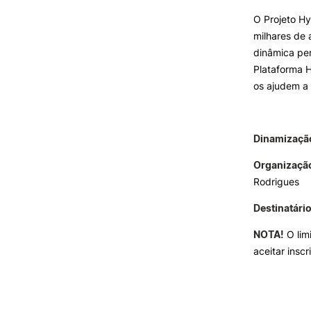
Formativ
O Projeto Hy
milhares de 
INVESTIGAÇÃO E
PROJETOS
dinâmica per
Plataforma 
Projetos de
os ajudem a 
Investigação/Intervenção
Prémios e Distinções
Núcleos de Investigação
Dinamizaçã
Laboratório ROBOCORP
Publicações
Organizaçã
Redes
Rodrigues
Arquivo
Destinatári
NOTA!
O limi
aceitar inscr