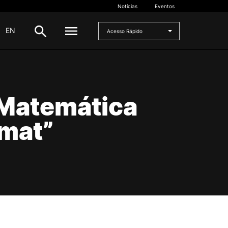
Notícias
Eventos
|
EN
Acesso Rápido
DOCENTES
Matemática
oladas
Formulários
Artes Visuais
amat”
Recursos
Pesquisa Docentes