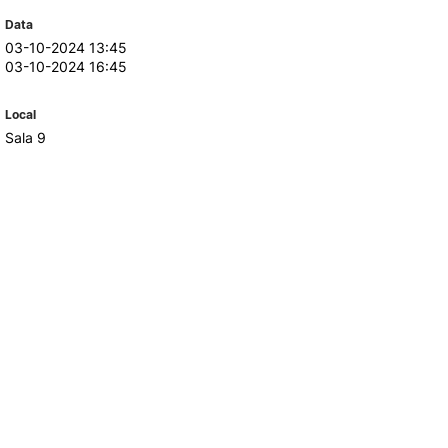
Data
03-10-2024 13:45
TORY
CANDIDATURAS
03-10-2024 16:45
Processo
Local
Propinas e Taxas
Sala 9
Calendário
Listas de Seriação e de
Colocação