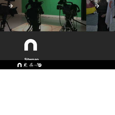
Sitemap
A ESEC
Cursos
Missão e Objetivos
CTeSP
Órgãos de Gestão
Licenciatu
Departamentos
Mestrado
Grupos Científicos e
Pós-Grad
Disciplinares
Formação 
Núcleos de Investigação
Cursos Liv
Serviços