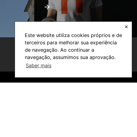
✕
Este website utiliza cookies próprios e de
terceiros para melhorar sua experiência
de navegação. Ao continuar a
navegação, assumimos sua aprovação.
Saber mais
©2026 Instituto Politécnico de Coimbra. Todos os direitos reservados.
©2026 Instituto Politécnico de Coimbra. Todos os direitos reservados.
Investigação e Projetos
Núcleos de Investigação
Laboratório ROBOCORP
Publicações
Redes
Arquivo