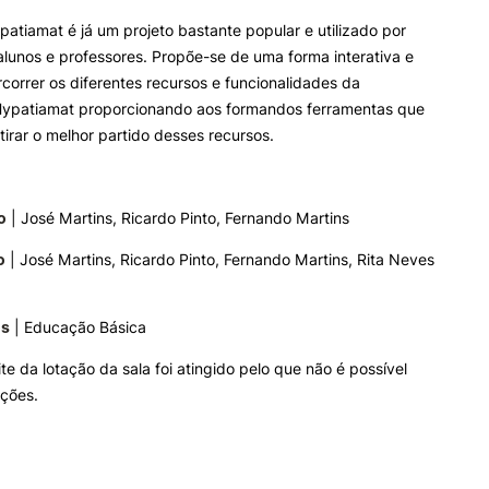
e Offer
General
patiamat é já um projeto bastante popular e utilizado por
alunos e professores. Propõe-se de uma forma interativa e
ALUNOS
KNOWLEDGE FAC
correr os diferentes recursos e funcionalidades da
Hypatiamat proporcionando aos formandos ferramentas que
Bolsas
Pós-Graduações
Search
tirar o melhor partido desses recursos.
Calendários
Formação Especializada
Horários
Microcredenciações
Recursos
Escola de Línguas
Regulamentos e Despachos
o
| José Martins, Ricardo Pinto, Fernando Martins
Estatutos Especiais
o
| José Martins, Ricardo Pinto, Fernando Martins, Rita Neves
Provedor do Estudante
os
| Educação Básica
te da lotação da sala foi atingido pelo que não é possível
ições.