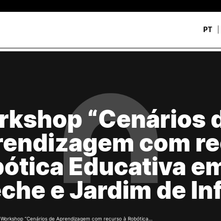
PT
CURSOS
CANDIDATOS
rch
CTeSP
Unidades Curriculares Is
Formação Especializada
CTeSP
kshop “Cenários 
Licenciaturas
Licenciaturas
Mestrados
Mestrados
endizagem com re
Microcredenciações
Formação Especializada
Pós-Graduações
Estudar na ESEC
ótica Educativa e
Contactos
che e Jardim de In
/
Workshop “Cenários de Aprendizagem com recurso à Robótica…