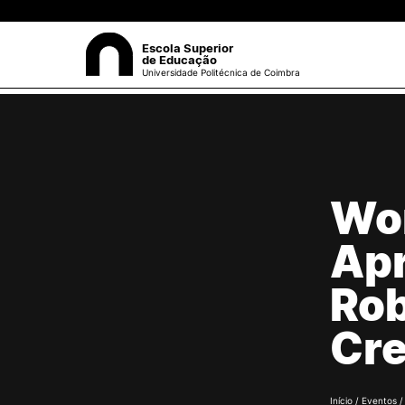
Escola Superior
de Educação
Universidade Politécnica de Coimbra
A ESEC
Sea
Missão e Objetivos
Órgãos de Gestão
Wor
Departamentos
Grupos Científicos e
Apr
Disciplinares
Núcleos de Investigação
Rob
Serviços
Pessoas
Cre
Documentos Estratégicos
ESEC em Números
Contactos / Localização
Início
/
Eventos