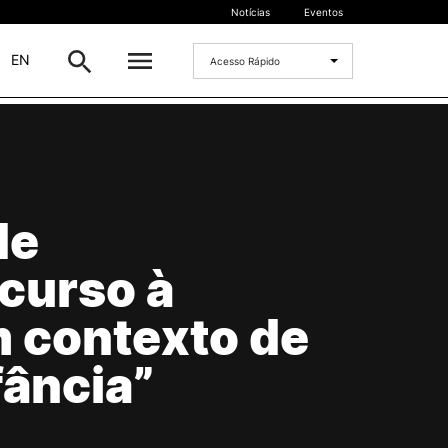
Notícias
Eventos
|
EN
Acesso Rápido
DOCENTES
oladas
Formulários
Artes Visuais
de
Recursos
Pesquisa Docentes
curso à
m contexto de
fância”