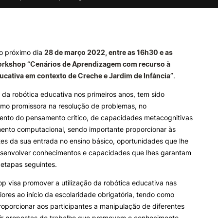
e Offer
General
ALUNOS
KNOWLEDGE FAC
Search
Bolsas
Pós-Graduações
no próximo dia
28 de março 2022, entre as 16h30 e as
Calendários
Formação Especializada
rkshop “Cenários de Aprendizagem com recurso à
Horários
Microcredenciações
ucativa em contexto de Creche e Jardim de Infância”
.
Recursos
Escola de Línguas
 da robótica educativa nos primeiros anos, tem sido
Regulamentos e Despachos
Estatutos Especiais
mo promissora na resolução de problemas, no
Provedor do Estudante
ento do pensamento crítico, de capacidades metacognitivas
ento computacional, sendo importante proporcionar às
tes da sua entrada no ensino básico, oportunidades que lhe
senvolver conhecimentos e capacidades que lhes garantam
etapas seguintes.
p visa promover a utilização da robótica educativa nas
iores ao início da escolaridade obrigatória, tendo como
roporcionar aos participantes a manipulação de diferentes
rir propostas de trabalho que promovam o conhecimento