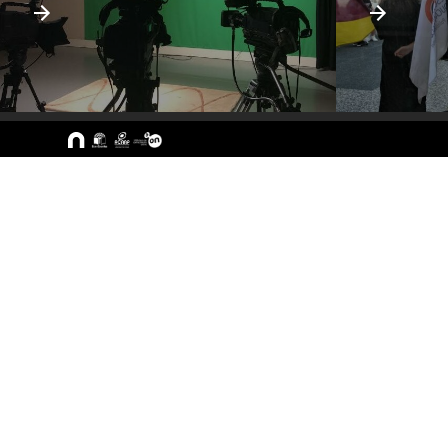
Sitemap
A ESEC
Cursos
Missão e Objetivos
CTeSP
Órgãos de Gestão
Licenciatu
Departamentos
Mestrado
Grupos Científicos e
Pós-Grad
Disciplinares
Formação 
Núcleos de Investigação
Cursos Liv
Serviços
Pessoas