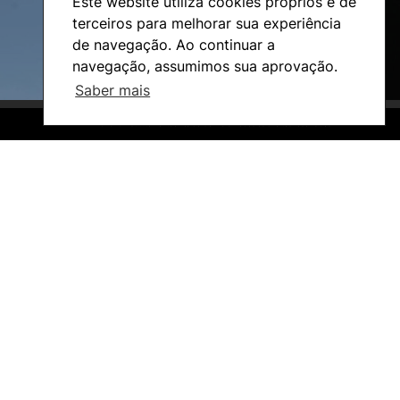
Este website utiliza cookies próprios e de
terceiros para melhorar sua experiência
de navegação. Ao continuar a
navegação, assumimos sua aprovação.
Saber mais
©2026 Instituto Politécnico de Coimbra. Todos os direitos reservados.
©2026 Instituto Politécnico de Coimbra. Todos os direitos reservados.
Investigação e Projetos
Núcleos de Investigação
Laboratório ROBOCORP
Publicações
Redes
Arquivo