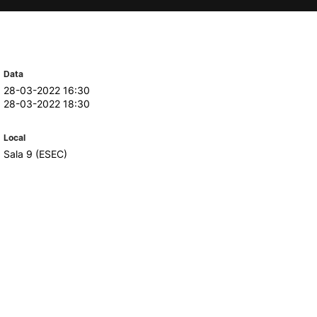
TORY
CANDIDATURAS
Processo
Data
Propinas e Taxas
28-03-2022 16:30
28-03-2022 18:30
Calendário
Listas de Seriação e de
Colocação
Local
Sala 9 (ESEC)