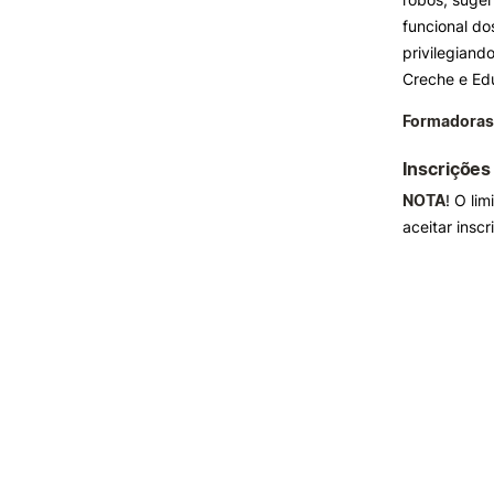
funcional do
privilegiand
Creche e Ed
Formadoras
Inscrições
NOTA
! O li
aceitar inscr