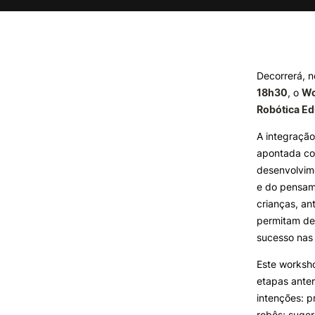
Formativ
INVESTIGAÇÃO E
PROJETOS
Decorrerá, 
Projetos de
18h30
, o
Wo
Investigação/Intervenção
Robótica Ed
Prémios e Distinções
Núcleos de Investigação
A integração
Laboratório ROBOCORP
apontada co
Publicações
desenvolvim
Redes
e do pensam
Arquivo
crianças, an
permitam de
sucesso nas 
Este worksho
etapas anter
intenções: p
robôs; suge