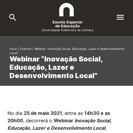
Escola Superior
de Educação
Universidade Politécnica de Coimbra
A ESEC
Search
Início
/
Eventos
/
Webinar “Inovação Social, Educação, Lazer e Desenvolvimento
Local”
Webinar “Inovação Social,
Cursos
Educação, Lazer e
Formative Offer
General
Desenvolvimento Local”
Candidatos
Docentes
Search
Investigação e Projetos
No dia
25 de maio 2021
, entre as
14h30 e as
20h00
, decorrerá o
Webinar
Inovação Social,
Alunos
Educação, Lazer e Desenvolvimento Local
,