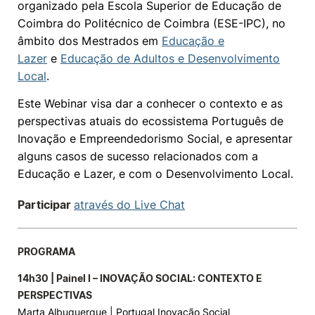
organizado pela Escola Superior de Educação de
Coimbra do Politécnico de Coimbra (ESE-IPC), no
Knowledge Factory
âmbito dos Mestrados em
Educação e
Lazer
e
Educação de Adultos e Desenvolvimento
Candidaturas
Local
.
Este Webinar visa dar a conhecer o contexto e as
perspectivas atuais do ecossistema Português de
Inovação e Empreendedorismo Social, e apresentar
alguns casos de sucesso relacionados com a
Elogio / Sugestão / Reclamação
Contactos
Denúncias
Educação e Lazer, e com o Desenvolvimento Local.
©2026 Instituto Politécnico de Coimbra. Todos os direitos reservados.
Participar
através do Live Chat
PROGRAMA
14h30 | Painel I – INOVAÇÃO SOCIAL: CONTEXTO E
PERSPECTIVAS
Marta Albuquerque | Portugal Inovação Social