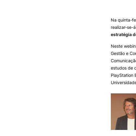
Formativ
INVESTIGAÇÃO E
Na quinta-fe
PROJETOS
realizar-se-
estratégia 
Projetos de
Investigação/Intervenção
Neste webina
Prémios e Distinções
Gestão e Co
Núcleos de Investigação
Comunicação
Laboratório ROBOCORP
estudos de c
Publicações
PlayStation 
Redes
Universidade
Arquivo