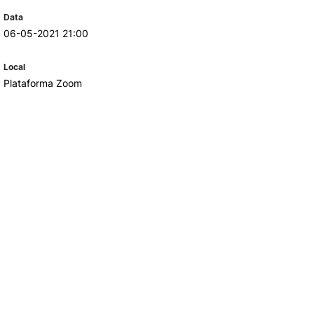
Data
06-05-2021 21:00
TORY
CANDIDATURAS
Local
Processo
Plataforma Zoom
Propinas e Taxas
Calendário
Listas de Seriação e de
Colocação