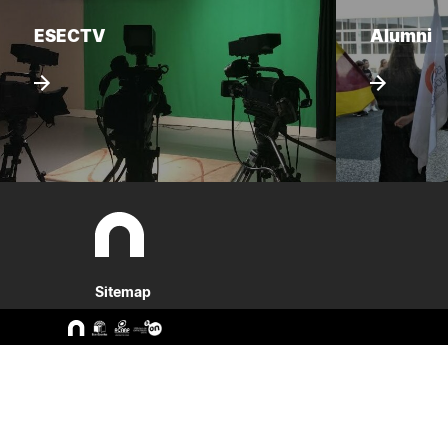
ESECTV
Alumni
Sitemap
A ESEC
Cursos
Missão e Objetivos
CTeSP
Órgãos de Gestão
Licenciatu
Departamentos
Mestrado
Grupos Científicos e
Pós-Grad