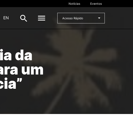
Notícias
Eventos
|
EN
Acesso Rápido
DOCENTES
ia da
oladas
Formulários
ara um
Artes Visuais
Recursos
cia”
Pesquisa Docentes