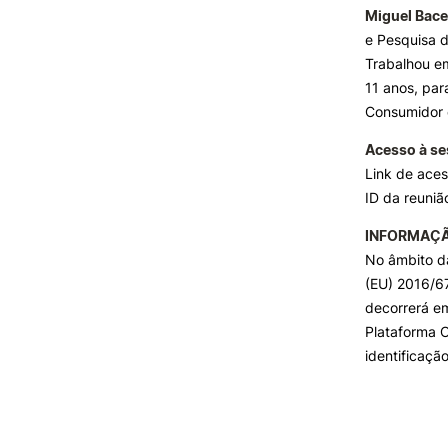
Miguel Bace
e Pesquisa 
Trabalhou em
11 anos, par
Consumidor e
Acesso à s
Link de aces
ID da reuni
INFORMAÇÃO
No âmbito d
(EU) 2016/6
decorrerá e
Plataforma C
identificaçã