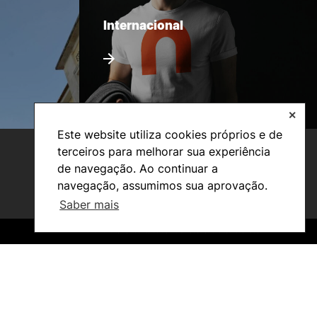
Internacional
✕
Este website utiliza cookies próprios e de
terceiros para melhorar sua experiência
de navegação. Ao continuar a
navegação, assumimos sua aprovação.
Saber mais
©2026 Instituto Politécnico de Coimbra. Todos os direitos reservados.
©2026 Instituto Politécnico de Coimbra. Todos os direitos reservados.
Investigação e Projetos
Núcleos de Investigação
Laboratório ROBOCORP
Publicações
Redes