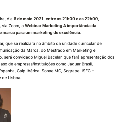
e Offer
General
ALUNOS
KNOWLEDGE FAC
ira, dia
6 de maio 2021
,
entre as 21h00 e as 22h00
,
á, via Zoom, o
Webinar Marketing A importância da
Bolsas
Pós-Graduações
de marca para um marketing de excelência
.
Search
Calendários
Formação Especializada
Horários
Microcredenciações
r, que se realizará no âmbito da unidade curricular de
Recursos
Escola de Línguas
municação da Marca, do Mestrado em Marketing e
Regulamentos e Despachos
, será convidado Miguel Bacelar, que fará apresentação dos
Estatutos Especiais
aso de empresas/instituições como Jaguar Brasil,
Provedor do Estudante
Espanha, Galp Ibérica, Sonae MC, Sogrape, ISEG –
 de Lisboa.