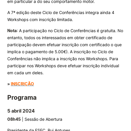
em particular a do seu comportamento motor.
Knowledge Factory
A 7ª edição deste Ciclo de Conferências integra ainda 4
Workshops com inscrição limitada.
Candidaturas
Nota
: A participação no Ciclo de Conferências é gratuita. No
entanto, todos os interessados em obter certificado de
participação devem efetuar inscrição com certificado o que
implica o pagamento de 5.00€). A inscrição no Ciclo de
Conferências não implica a inscrição nos Workshops. Para
participar nos Workshops deve efetuar inscrição individual
Elogio / Sugestão / Reclamação
Contactos
Denúncias
em cada um deles.
©2026 Instituto Politécnico de Coimbra. Todos os direitos reservados.
»
INSCRIÇÃO
Programa
5 abril 2024
08h45
| Sessão de Abertura
Presidente da ESEC, Rui Antunes