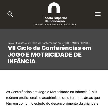
Escola Superior
de Educação
Universidade Politécnica de Coimbra
A ESEC
Search
Início
/
Eventos
/
VII Ciclo de Conferências em JOGO E MOTRICIDADE…
VII Ciclo de Conferências em
Cursos
JOGO E MOTRICIDADE DE
Formative Offer
General
INFÂNCIA
Candidatos
Docentes
Search
Investigação e Projetos
As Conferências em Jogo e Motricidade na Infância (JMI)
reúnem profissionais e académicos de diferentes áreas que
Alunos
têm em comum o estudo do desenvolvimento da criança e