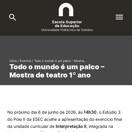
Escola Superior
de Educação
Universidade Politécnica de Coimbra
A ESEC
Search
Cursos
Início
/
Eventos
/
Todo o mundo é um palco – Mostra…
Todo o mundo é um palco –
Formative Offer
General
Mostra de teatro 1º ano
Candidatos
Docentes
Search
Investigação e Projetos
No próximo dia 6 de junho de 2026, às
14h30
, o Estúdio 3
do Polo II da ESEC acolhe a apresentação do exercício final
Alunos
da unidade curricular de
Interpretação II
, integrada na