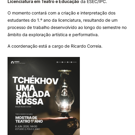
Licenciatura em Teatro e Educação
da ESEC/IPC.
Knowledge Factory
O momento contará com a criação e interpretação dos
estudantes do 1.º ano da licenciatura, resultando de um
processo de trabalho desenvolvido ao longo do semestre no
Candidaturas
âmbito da exploração artística e performativa.
A coordenação está a cargo de Ricardo Correia.
Elogio / Sugestão / Reclamação
Contactos
Denúncias
©2026 Instituto Politécnico de Coimbra. Todos os direitos reservados.