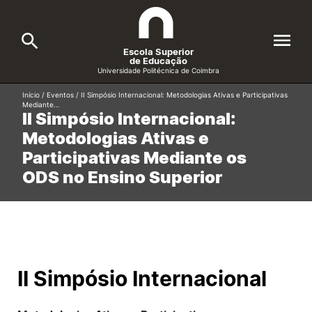
Escola Superior
de Educação
Universidade Politécnica de Coimbra
Início
/
Eventos
/
II Simpósio Internacional: Metodologias Ativas e Participativas
A ESEC
Mediante…
Search
II Simpósio Internacional:
Metodologias Ativas e
Cursos
Participativas Mediante os
Formative Offer
General
ODS no Ensino Superior
Candidatos
Docentes
Search
Investigação e Projetos
II Simpósio Internacional
Alunos