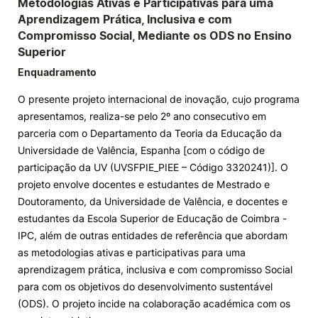
Metodologias Ativas e Participativas para uma
Aprendizagem Prática, Inclusiva e com
Knowledge Factory
Compromisso Social, Mediante os ODS no Ensino
Superior
Candidaturas
Enquadramento
O presente projeto internacional de inovação, cujo programa
apresentamos, realiza-se pelo 2º ano consecutivo em
parceria com o Departamento da Teoria da Educação da
Universidade de Valência, Espanha [com o código de
Elogio / Sugestão / Reclamação
Contactos
Denúncias
participação da UV (UVSFPIE_PIEE – Código 3320241)]. O
©2026 Instituto Politécnico de Coimbra. Todos os direitos reservados.
projeto envolve docentes e estudantes de Mestrado e
Doutoramento, da Universidade de Valência, e docentes e
estudantes da Escola Superior de Educação de Coimbra -
IPC, além de outras entidades de referência que abordam
as metodologias ativas e participativas para uma
aprendizagem prática, inclusiva e com compromisso Social
para com os objetivos do desenvolvimento sustentável
(ODS). O projeto incide na colaboração académica com os