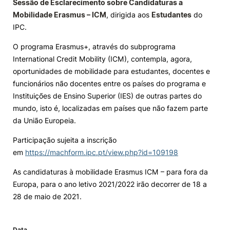
Sessão de Esclarecimento sobre Candidaturas a
Mobilidade Erasmus – ICM
, dirigida aos
Estudantes
do
Knowledge Factory
IPC.
O programa Erasmus+, através do subprograma
Candidaturas
International Credit Mobility (ICM), contempla, agora,
oportunidades de mobilidade para estudantes, docentes e
funcionários não docentes entre os países do programa e
Instituições de Ensino Superior (IES) de outras partes do
mundo, isto é, localizadas em países que não fazem parte
Elogio / Sugestão / Reclamação
Contactos
Denúncias
da União Europeia.
©2026 Instituto Politécnico de Coimbra. Todos os direitos reservados.
Participação sujeita a inscrição
em
https://machform.ipc.pt/view.php?id=109198
As candidaturas à mobilidade Erasmus ICM – para fora da
Europa, para o ano letivo 2021/2022 irão decorrer de 18 a
28 de maio de 2021.
Data