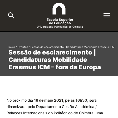
Escola Superior
de Educação
Universidade Politécnica de Coimbra
A ESEC
Search
Início
/
Eventos
/
Sessão de esclarecimento | Candidaturas Mobilidade Erasmus ICM…
Sessão de esclarecimento |
Cursos
Candidaturas Mobilidade
Formative Offer
General
Erasmus ICM – fora da Europa
Candidatos
Docentes
Search
Investigação e Projetos
No próximo dia
18 de maio 2021, pelas 16h30
, será
dinamizada pelo Departamento Gestão Académica /
Alunos
Relações Internacionais do Politécnico de Coimbra, uma