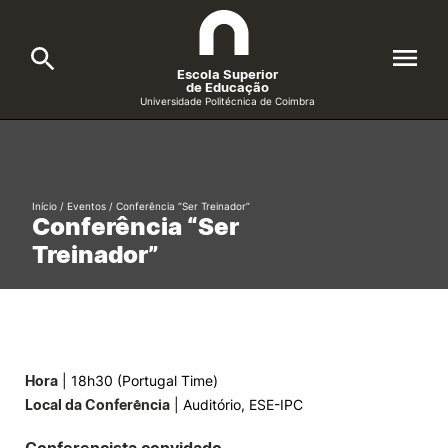
Escola Superior
de Educação
Universidade Politécnica de Coimbra
A ESEC
Search
Cursos
Início
/
Eventos
/
Conferência “Ser Treinador”
Conferência “Ser
Formative Offer
General
Treinador”
Candidatos
Docentes
Search
Investigação e Projetos
Hora
| 18h30 (Portugal Time)
Local da Conferência
| Auditório, ESE-IPC
Alunos