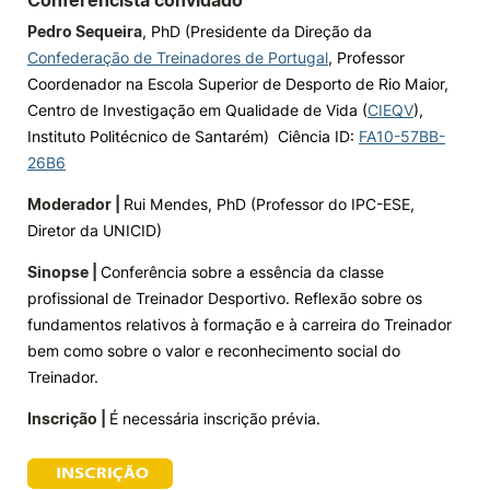
Conferencista convidado
Pedro Sequeira
, PhD (Presidente da Direção da
Knowledge Factory
Confederação de Treinadores de Portugal
, Professor
Coordenador na Escola Superior de Desporto de Rio Maior,
Candidaturas
Centro de Investigação em Qualidade de Vida (
CIEQV
),
Instituto Politécnico de Santarém) Ciência ID:
FA10-57BB-
26B6
Moderador |
Rui Mendes, PhD (Professor do IPC-ESE,
Diretor da UNICID)
Elogio / Sugestão / Reclamação
Contactos
Denúncias
Sinopse |
Conferência sobre a essência da classe
©2026 Instituto Politécnico de Coimbra. Todos os direitos reservados.
profissional de Treinador Desportivo. Reflexão sobre os
fundamentos relativos à formação e à carreira do Treinador
bem como sobre o valor e reconhecimento social do
Treinador.
Inscrição |
É necessária inscrição prévia.