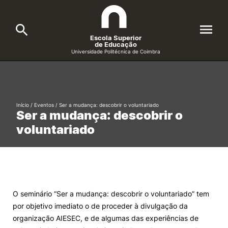
Escola Superior
de Educação
Universidade Politécnica de Coimbra
A ESEC
Search
Cursos
Início
/
Eventos
/
Ser a mudança: descobrir o voluntariado
Ser a mudança: descobrir o
Formative Offer
General
voluntariado
Candidatos
Docentes
Search
Investigação e Projetos
O seminário “Ser a mudança: descobrir o voluntariado” tem
por objetivo imediato o de proceder à divulgação da
Alunos
organização AIESEC, e de algumas das experiências de