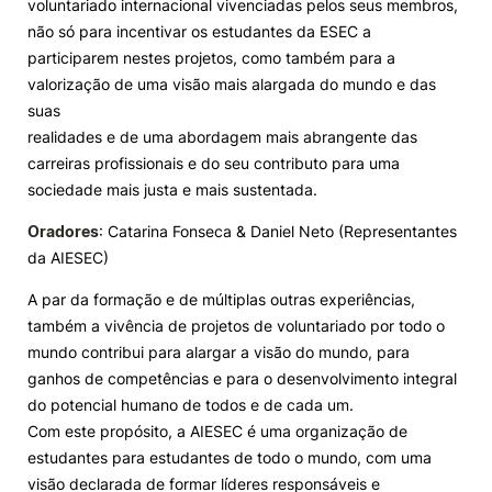
voluntariado internacional vivenciadas pelos seus membros,
não só para incentivar os estudantes da ESEC a
Knowledge Factory
participarem nestes projetos, como também para a
valorização de uma visão mais alargada do mundo e das
Candidaturas
suas
realidades e de uma abordagem mais abrangente das
carreiras profissionais e do seu contributo para uma
sociedade mais justa e mais sustentada.
Oradores
: Catarina Fonseca & Daniel Neto (Representantes
Elogio / Sugestão / Reclamação
Contactos
Denúncias
da AIESEC)
©2026 Instituto Politécnico de Coimbra. Todos os direitos reservados.
A par da formação e de múltiplas outras experiências,
também a vivência de projetos de voluntariado por todo o
mundo contribui para alargar a visão do mundo, para
ganhos de competências e para o desenvolvimento integral
do potencial humano de todos e de cada um.
Com este propósito, a AIESEC é uma organização de
estudantes para estudantes de todo o mundo, com uma
visão declarada de formar líderes responsáveis e