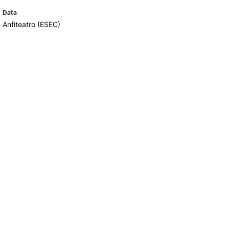
Data
Anfiteatro (ESEC)
TORY
CANDIDATURAS
Processo
Propinas e Taxas
Calendário
Listas de Seriação e de
Colocação