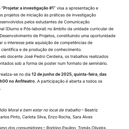
e Offer
General
 “Projetar a investigação #1”
visa a apresentação e
s projetos de iniciação às práticas de investigação
ALUNOS
KNOWLEDGE FAC
desenvolvidos pelos estudantes de Comunicação
Search
al (Diurno e Pós-laboral) no âmbito da unidade curricular de
Bolsas
Pós-Graduações
 Desenvolvimento de Projetos, constituindo uma oportunidade
Calendários
Formação Especializada
ar o interesse pela aquisição de competências de
Horários
Microcredenciações
Recursos
Escola de Línguas
 científica e de produção de conhecimento.
Regulamentos e Despachos
elo docente José Pedro Cerdeira, os trabalhos realizados
Estatutos Especiais
entados sob a forma de poster num formato de seminário.
Provedor do Estudante
realiza-se no dia
12 de junho de 2025, quinta-feira, das
h00 no Anfiteatro
. A participação é aberta a todos os
.
dio Moral e bem estar no local de trabalho
– Beatriz
arlos Pinto, Carlota Silva, Enzo Rocha, Sara Alves
ismo dos consumidores
– Rodrigo Paulino, Tomás Oliveira