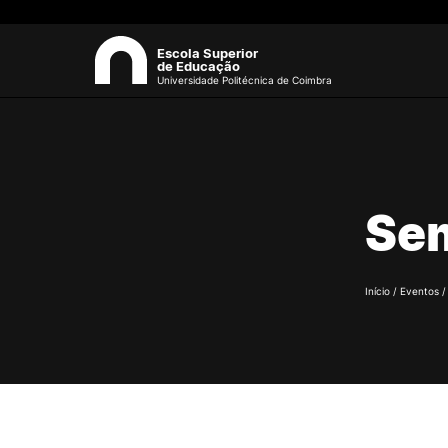
Escola Superior
de Educação
Universidade Politécnica de Coimbra
A ESEC
Sea
Missão e Objetivos
Sem
Órgãos de Gestão
Departamentos
Grupos Científicos e
Disciplinares
Início
/
Eventos
Núcleos de Investigação
Serviços
Pessoas
Documentos Estratégicos
ESEC em Números
Contactos / Localização