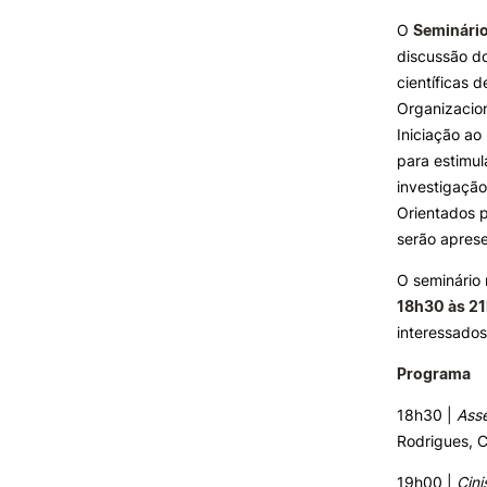
Formativ
O
Seminário
discussão do
INVESTIGAÇÃO E
PROJETOS
científicas 
Organizacion
Projetos de
Iniciação ao
Investigação/Intervenção
para estimul
Prémios e Distinções
investigação
Núcleos de Investigação
Orientados p
Laboratório ROBOCORP
serão apres
Publicações
Redes
O seminário 
Arquivo
18h30 às 21
interessados
Programa
18h30 |
Assé
Rodrigues, C
19h00 |
Cin