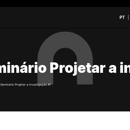
PT
CURSOS
CANDIDATOS
rch
CTeSP
Unidades Curriculares Is
inário Projetar a 
Formação Especializada
CTeSP
Licenciaturas
Licenciaturas
Mestrados
Mestrados
Microcredenciações
Formação Especializada
/
Seminário Projetar a investigação #1
Pós-Graduações
Estudar na ESEC
Contactos