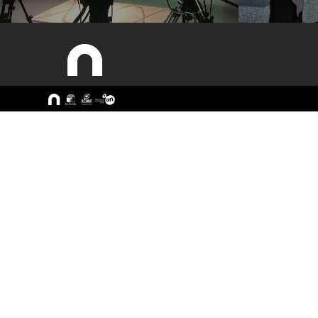
Sitemap
A ESEC
Cursos
Missão e Objetivos
CTeSP
Órgãos de Gestão
Licenciatu
Departamentos
Mestrado
Grupos Científicos e
Pós-Grad
Disciplinares
Formação 
Núcleos de Investigação
Cursos Liv
Serviços
Pessoas
Documentos Estratégicos
ESEC em Números
Contactos / Localização