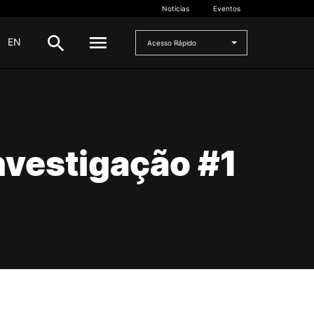
Notícias
Eventos
|
EN
Acesso Rápido
DOCENTES
oladas
Formulários
investigação #1
Artes Visuais
Recursos
Pesquisa Docentes