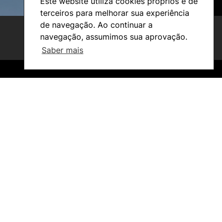
Este website utiliza cookies próprios e de
terceiros para melhorar sua experiência
de navegação. Ao continuar a
navegação, assumimos sua aprovação.
Saber mais
©2026 Instituto Politécnico de Coimbra. Todos os direitos reservados.
©2026 Instituto Politécnico de Coimbra. Todos os direitos reservados.
Investigação e Projetos
Núcleos de Investigação
Laboratório ROBOCORP
Publicações
Redes
Arquivo