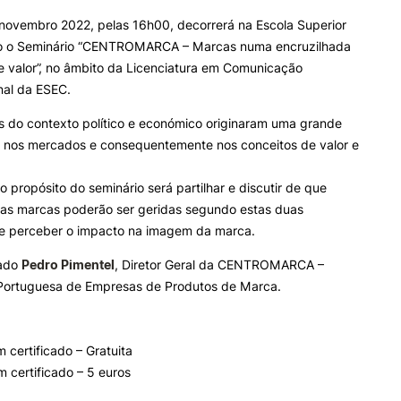
e Offer
General
novembro 2022, pelas 16h00, decorrerá na Escola Superior
 o Seminário “CENTROMARCA – Marcas numa encruzilhada
ALUNOS
KNOWLEDGE FAC
e valor”, no âmbito da Licenciatura em Comunicação
nal da ESEC.
Bolsas
Pós-Graduações
Search
Calendários
Formação Especializada
s do contexto político e económico originaram uma grande
Horários
Microcredenciações
e nos mercados e consequentemente nos conceitos de valor e
Recursos
Escola de Línguas
Regulamentos e Despachos
 propósito do seminário será partilhar e discutir de que
Estatutos Especiais
 as marcas poderão ser geridas segundo estas duas
Provedor do Estudante
 e perceber o impacto na imagem da marca.
dado
Pedro Pimentel
, Diretor Geral da CENTROMARCA –
Portuguesa de Empresas de Produtos de Marca.
m certificado – Gratuita
m certificado – 5 euros