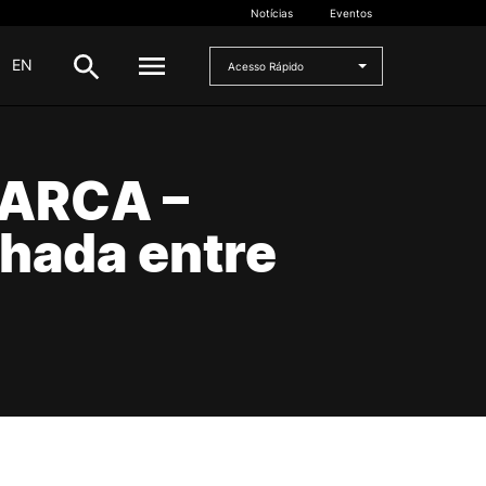
Notícias
Eventos
|
EN
Acesso Rápido
DOCENTES
ARCA –
oladas
Formulários
hada entre
Artes Visuais
Recursos
Pesquisa Docentes