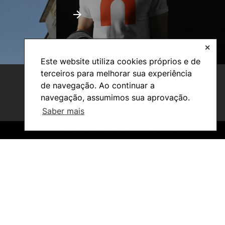
✕
Este website utiliza cookies próprios e de
terceiros para melhorar sua experiência
de navegação. Ao continuar a
navegação, assumimos sua aprovação.
Saber mais
©2026 Instituto Politécnico de Coimbra. Todos os direitos reservados.
©2026 Instituto Politécnico de Coimbra. Todos os direitos reservados.
Investigação e Projetos
Núcleos de Investigação
Laboratório ROBOCORP
Publicações
Redes
Arquivo