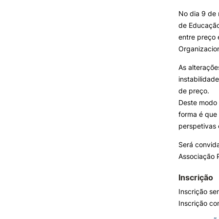
Formativ
No dia 9 de 
de Educação
INVESTIGAÇÃO E
PROJETOS
entre preço 
Organizacio
Projetos de
Investigação/Intervenção
As alteraçõe
Prémios e Distinções
instabilidad
Núcleos de Investigação
de preço.
Laboratório ROBOCORP
Deste modo o
Publicações
forma é que
Redes
perspetivas
Arquivo
Será convi
Associação 
Inscrição
Inscrição se
Inscrição co