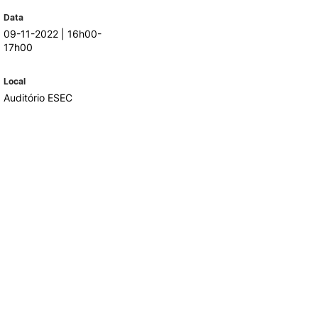
Data
09-11-2022 | 16h00-
TORY
CANDIDATURAS
17h00
Processo
Local
Propinas e Taxas
Auditório ESEC
Calendário
Listas de Seriação e de
Colocação