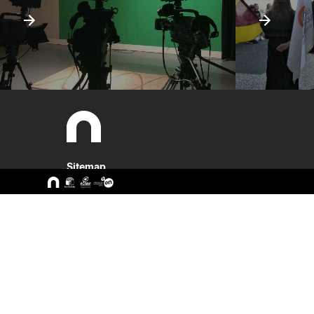
Sitemap
A ESEC
Cursos
Missão e Objetivos
CTeSP
Órgãos de Gestão
Licenciatu
Departamentos
Mestrado
Grupos Científicos e
Pós-Grad
Disciplinares
Formação 
Núcleos de Investigação
Cursos Liv
Serviços