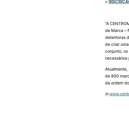
»
INSCRIÇÃ
“A CENTRO
M
de Marca
– 
detentoras d
de criar uma
conjunto, o
necessários 
Atualmente,
de 800 marc
da ordem do
in
www.cent