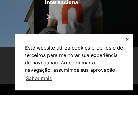
Internacional
✕
Este website utiliza cookies próprios e de
terceiros para melhorar sua experiência
de navegação. Ao continuar a
navegação, assumimos sua aprovação.
Saber mais
©2026 Instituto Politécnico de Coimbra. Todos os direitos reservados.
©2026 Instituto Politécnico de Coimbra. Todos os direitos reservados.
Investigação e Projetos
Núcleos de Investigação
Laboratório ROBOCORP
Publicações
Redes
Arquivo