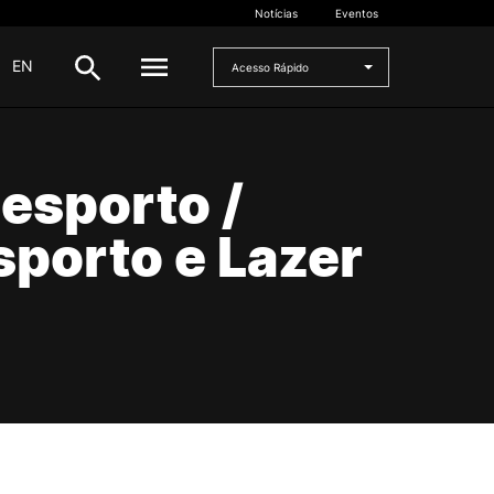
Notícias
Eventos
|
EN
Acesso Rápido
DOCENTES
esporto /
oladas
Formulários
porto e Lazer
Artes Visuais
Recursos
Pesquisa Docentes