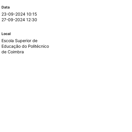
Data
23-09-2024 10:15
TORY
CANDIDATURAS
27-09-2024 12:30
Processo
Local
Propinas e Taxas
Escola Superior de
Calendário
Educação do Politécnico
Listas de Seriação e de
de Coimbra
Colocação