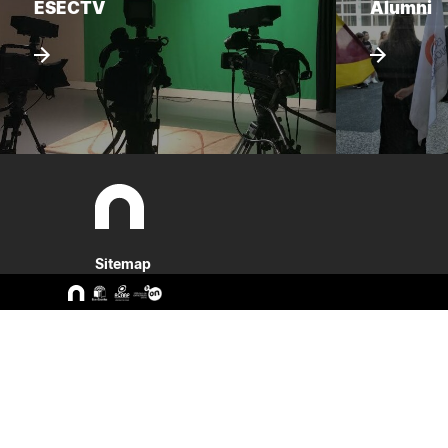
ESECTV
Alumni
Sitemap
A ESEC
Cursos
Missão e Objetivos
CTeSP
Órgãos de Gestão
Licenciatu
Departamentos
Mestrado
Grupos Científicos e
Pós-Grad
Disciplinares
Formação 