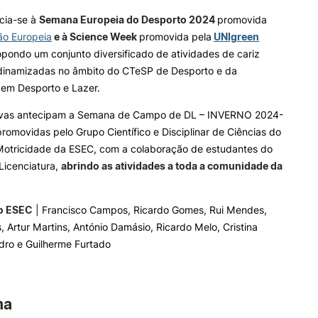
cia-se à
Semana Europeia do Desporto 2024
promovida
e Offer
General
ão Europeia
e à Science Week
promovida pela
UNIgreen
ALUNOS
KNOWLEDGE FAC
pondo um conjunto diversificado de atividades de cariz
 dinamizadas no âmbito do CTeSP de Desporto e da
Bolsas
Pós-Graduações
Search
 em Desporto e Lazer.
Calendários
Formação Especializada
Horários
Microcredenciações
ativas antecipam a Semana de Campo de DL – INVERNO 2024-
Recursos
Escola de Línguas
promovidas pelo
Grupo Científico e Disciplinar de Ciências do
Regulamentos e Despachos
Motricidade da ESEC,
com a colaboração de estudantes do
Estatutos Especiais
Licenciatura,
abrindo as atividades a toda a comunidade da
Provedor do Estudante
o ESEC
| Francisco Campos, Ricardo Gomes, Rui Mendes,
, Artur Martins, António Damásio, Ricardo Melo, Cristina
dro e Guilherme Furtado
ma