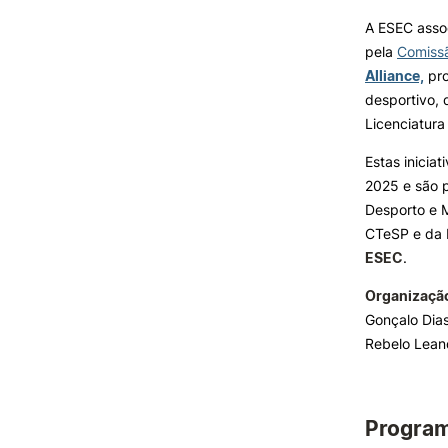
A ESEC asso
Formativ
pela
Comiss
INVESTIGAÇÃO E
PROJETOS
Alliance,
pro
desportivo,
Projetos de
Licenciatura
Investigação/Intervenção
Prémios e Distinções
Estas inici
Núcleos de Investigação
2025 e são 
Laboratório ROBOCORP
Desporto e 
Publicações
CTeSP e da 
Redes
ESEC
.
Arquivo
Organizaçã
Gonçalo Dias
Rebelo Lean
Progra