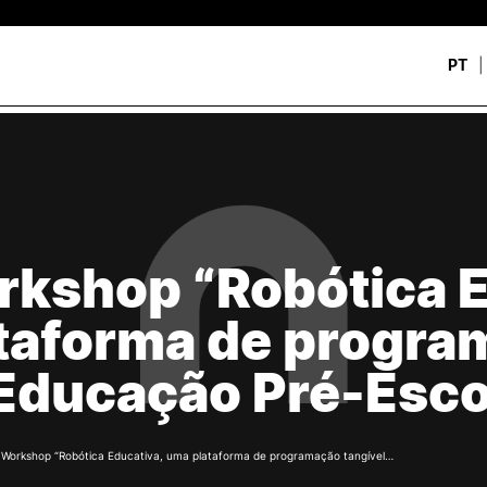
PT
CURSOS
CANDIDATOS
rch
CTeSP
Unidades Curriculares Is
Formação Especializada
CTeSP
Licenciaturas
Licenciaturas
kshop “Robótica E
Mestrados
Mestrados
Microcredenciações
Formação Especializada
taforma de progra
Pós-Graduações
Estudar na ESEC
Contactos
Educação Pré-Esco
/
Workshop “Robótica Educativa, uma plataforma de programação tangível…