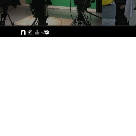
Sitemap
A ESEC
Cursos
Missão e Objetivos
CTeSP
Órgãos de Gestão
Licenciatu
Departamentos
Mestrado
Grupos Científicos e
Pós-Grad
Disciplinares
Formação 
Núcleos de Investigação
Cursos Liv
Serviços
Pessoas
Documentos Estratégicos