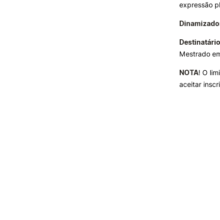
expressão pl
Dinamizado
Destinatári
Mestrado em
NOTA
! O li
aceitar inscr