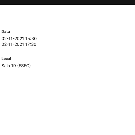
TORY
CANDIDATURAS
Processo
Data
Propinas e Taxas
02-11-2021 15:30
02-11-2021 17:30
Calendário
Listas de Seriação e de
Colocação
Local
Sala 19 (ESEC)