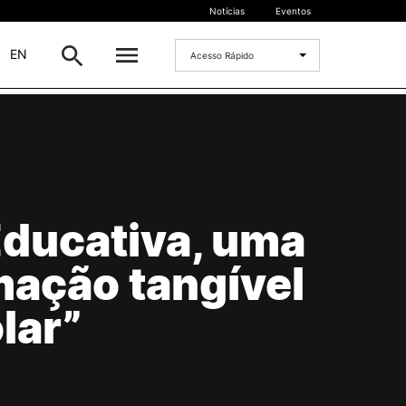
Notícias
Eventos
|
EN
Acesso Rápido
DOCENTES
oladas
Formulários
Artes Visuais
Recursos
ducativa, uma
Pesquisa Docentes
mação tangível
lar”