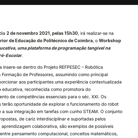
e Offer
General
ALUNOS
KNOWLEDGE FAC
Search
Bolsas
Pós-Graduações
dia
2 de novembro 2021, pelas 15h30
, irá realizar-se na
Calendários
Formação Especializada
rior de Educação do Politécnico de Coimbra
, o
Workshop
Horários
Microcredenciações
ucativa, uma plataforma de programação tangível na
Recursos
Escola de Línguas
ré-Escolar
.
Regulamentos e Despachos
Estatutos Especiais
iva insere-se dentro do Projeto REFPESEC – Robótica
Provedor do Estudante
a Formação de Professores, assumindo como principal
porcionar aos participantes uma experiência contextualizada
a educativa, reconhecida como promotora do
nto de competências essenciais para o séc. XXI. Os
s terão oportunidade de explorar o funcionamento do robot
 a sua integração em tarefas com cunho STEAM. O conjunto
ropostas, de cariz interdisciplinar e suportadas pelos
a aprendizagem colaborativa, são exemplos de possíveis
s entre pensamento computacional, conceitos matemáticos,