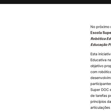
Formativ
INVESTIGAÇÃO E
PROJETOS
No próximo 
Projetos de
Escola Supe
Investigação/Intervenção
Robótica Ed
Prémios e Distinções
Educação P
Núcleos de Investigação
Laboratório ROBOCORP
Esta iniciat
Publicações
Educativa n
Redes
objetivo pro
Arquivo
com robótic
desenvolvime
participante
Super DOC e
de tarefas p
princípios d
articulaçõe