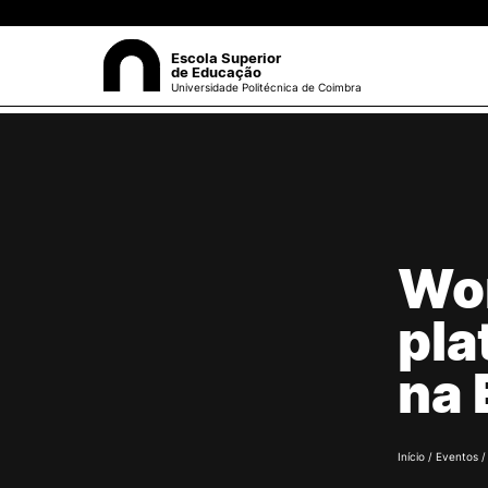
Escola Superior
de Educação
Universidade Politécnica de Coimbra
A ESEC
Sea
Missão e Objetivos
Órgãos de Gestão
Departamentos
Wor
Grupos Científicos e
Disciplinares
pla
Núcleos de Investigação
Serviços
na 
Pessoas
Documentos Estratégicos
ESEC em Números
Contactos / Localização
Início
/
Eventos