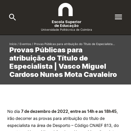
Escola Superior
de Educação
Universidade Politécnica de Coimbra
A ESEC
Início
/
Eventos
/
Provas Públicas para atribuição do Título de Especialista…
Search
Provas Públicas para
atribuição do Título de
Cursos
Especialista | Vasco Miguel
Formative Offer
General
Cardoso Nunes Mota Cavaleiro
Candidatos
Docentes
Search
Investigação e Projetos
No dia
7 de dezembro de 2022, entre as 14h e as 18h45
,
irão decorrer as provas para atribuição do título de
Alunos
especialista na área de Desporto – Código CNAEF 813, do