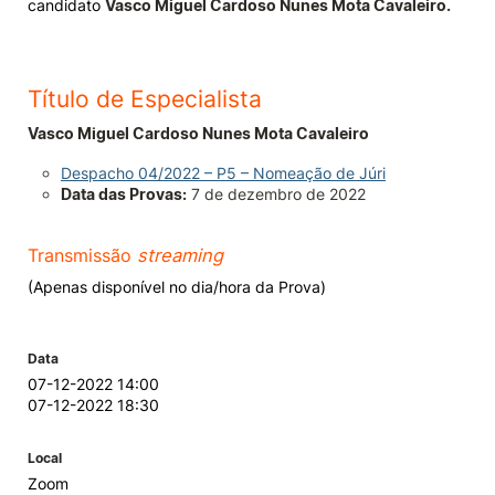
candidato
Vasco Miguel Cardoso Nunes Mota Cavaleiro.
Knowledge Factory
Título de Especialista
Candidaturas
Vasco Miguel Cardoso Nunes Mota Cavaleiro
Despacho 04/2022 – P5 – Nomeação de Júri
Data das Provas:
7 de dezembro de 2022
Elogio / Sugestão / Reclamação
Contactos
Denúncias
Transmissão
streaming
©2026 Instituto Politécnico de Coimbra. Todos os direitos reservados.
(Apenas disponível no dia/hora da Prova)
Data
07-12-2022 14:00
07-12-2022 18:30
Local
Zoom