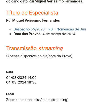
do candidato
Rui Miguel Veríssimo Fernandes.
Knowledge Factory
Título de Especialista
Rui Miguel Veríssimo Fernandes
Candidaturas
Despacho 55/2023 – P6 – Nomeação de Júri
Data das Provas:
4 de março de 2024
Transmissão
streaming
Elogio / Sugestão / Reclamação
Contactos
Denúncias
(Apenas disponível no dia/hora da Prova)
©2026 Instituto Politécnico de Coimbra. Todos os direitos reservados.
Data
04-03-2024 14:00
04-03-2024 18:30
Local
Zoom (com transmissão em streaming)