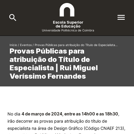
Escola Superior
de Educação
Universidade Politécnica de Coimbra
A ESEC
Início
/
Eventos
/
Provas Públicas para atribuição do Título de Especialista…
Search
Provas Públicas para
atribuição do Título de
Cursos
Especialista | Rui Miguel
Formative Offer
General
Veríssimo Fernandes
Candidatos
Docentes
Search
Investigação e Projetos
No dia
4 de março de 2024, entre as 14h00
e as 18h30
,
irão decorrer as provas para atribuição do título de
Alunos
especialista na área de Design Gráfico (Código CNAEF 213),