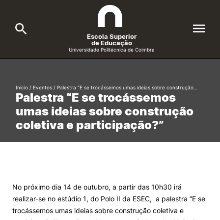
Escola Superior
de Educação
Universidade Politécnica de Coimbra
A ESEC
Search
Início
/
Eventos
/
Palestra “E se trocássemos umas ideias sobre construção…
Palestra “E se trocássemos
Cursos
umas ideias sobre construção
Formative Offer
General
coletiva e participação?”
Candidatos
Docentes
Search
Investigação e Projetos
No próximo dia 14 de outubro, a partir das 10h30 irá
realizar-se no estúdio 1, do Polo II da ESEC, a palestra “E se
Alunos
trocássemos umas ideias sobre construção coletiva e