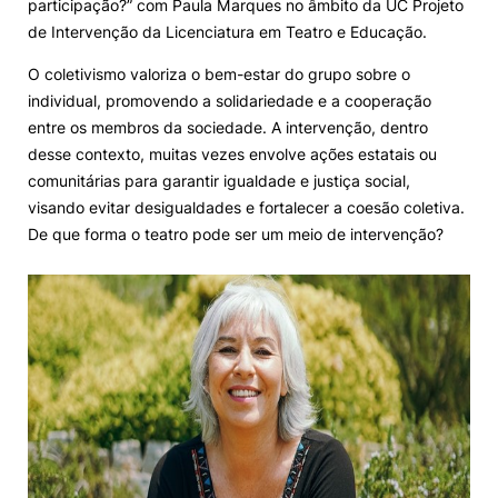
participação?” com Paula Marques no âmbito da UC Projeto
de Intervenção da Licenciatura em Teatro e Educação.
Knowledge Factory
O coletivismo valoriza o bem-estar do grupo sobre o
individual, promovendo a solidariedade e a cooperação
Candidaturas
entre os membros da sociedade. A intervenção, dentro
desse contexto, muitas vezes envolve ações estatais ou
comunitárias para garantir igualdade e justiça social,
visando evitar desigualdades e fortalecer a coesão coletiva.
De que forma o teatro pode ser um meio de intervenção?
Elogio / Sugestão / Reclamação
Contactos
Denúncias
©2026 Instituto Politécnico de Coimbra. Todos os direitos reservados.