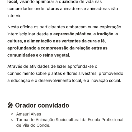
local
, visando aprimorar a qualidade de vida nas
comunidades onde futuros animadores e animadoras irão
Knowledge Factory
intervir.
Nesta oficina os participantes embarcam numa exploração
Candidaturas
interdisciplinar desde a
expressão plástica, a tradição, a
cultura, a alimentação e as vertentes da cura e fé,
aprofundando a compreensão da relação entre as
comunidades e o reino vegetal
.
Através de atividades de lazer aprofunda-se o
Elogio / Sugestão / Reclamação
Contactos
Denúncias
conhecimento sobre plantas e flores silvestres, promovendo
©2026 Instituto Politécnico de Coimbra. Todos os direitos reservados.
a educação e o desenvolvimento local, e a inovação social.
🎤 Orador convidado
Amauri Alves
Turma de Animação Sociocultural da Escola Profissional
de Vila do Conde.