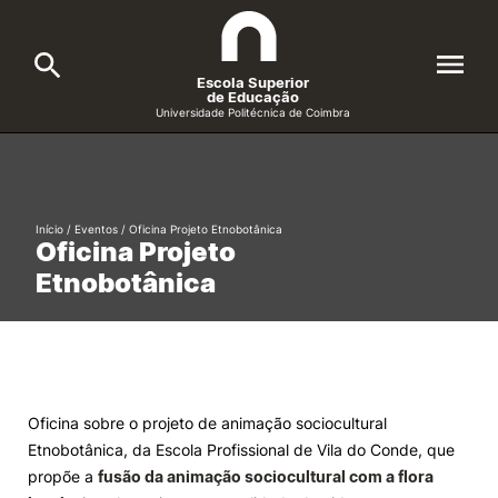
Escola Superior
de Educação
Universidade Politécnica de Coimbra
A ESEC
Search
Cursos
Início
/
Eventos
/
Oficina Projeto Etnobotânica
Oficina Projeto
Formative Offer
General
Etnobotânica
Candidatos
Docentes
Search
Investigação e Projetos
Oficina sobre o projeto de animação sociocultural
Etnobotânica, da Escola Profissional de Vila do Conde, que
Alunos
propõe a
fusão da animação sociocultural com a flora