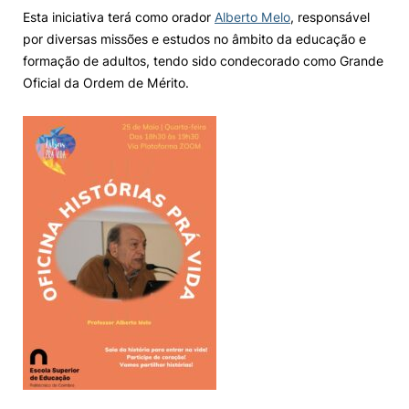
Esta iniciativa terá como orador
Alberto Melo
, responsável
Knowledge Factory
por diversas missões e estudos no âmbito da educação e
formação de adultos, tendo sido condecorado como Grande
Oficial da Ordem de Mérito.
Candidaturas
Elogio / Sugestão / Reclamação
Contactos
Denúncias
©2026 Instituto Politécnico de Coimbra. Todos os direitos reservados.