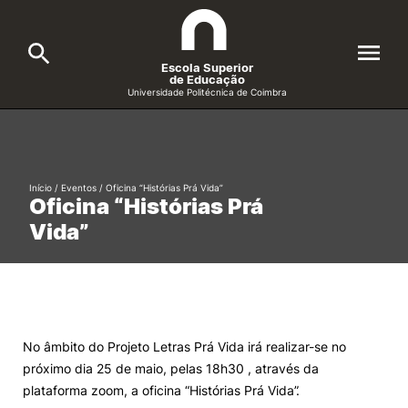
Escola Superior
de Educação
Universidade Politécnica de Coimbra
A ESEC
Search
Cursos
Início
/
Eventos
/
Oficina “Histórias Prá Vida”
Oficina “Histórias Prá
Formative Offer
General
Vida”
Candidatos
Docentes
Search
Investigação e Projetos
No âmbito do Projeto Letras Prá Vida irá realizar-se no
próximo dia 25 de maio, pelas 18h30 , através da
Alunos
plataforma zoom, a oficina “Histórias Prá Vida”.