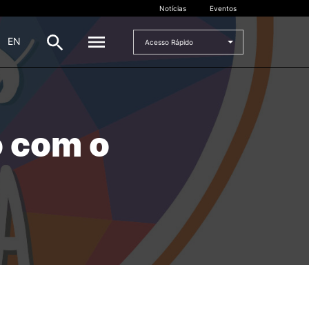
Notícias
Eventos
|
EN
Acesso Rápido
DOCENTES
o com o
oladas
Formulários
Artes Visuais
Recursos
Pesquisa Docentes