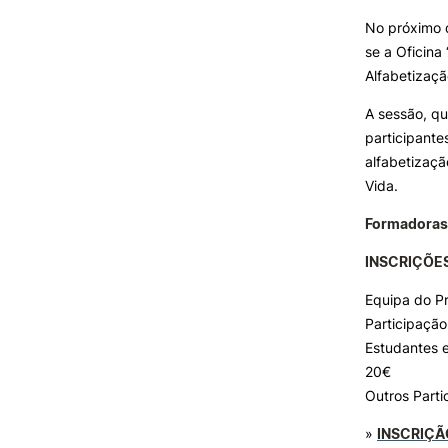
No próximo d
se a Oficina
INVESTIGAÇÃO E
PROJETOS
Alfabetizaç
A sessão, qu
Projetos de
Investigação/Intervenção
participant
Prémios e Distinções
alfabetizaçã
Núcleos de Investigação
Vida.
Laboratório ROBOCORP
Formadoras
Publicações
Redes
INSCRIÇÕE
Arquivo
Equipa do Pr
Participação
Estudantes 
20€
Outros Parti
»
INSCRIÇÃ