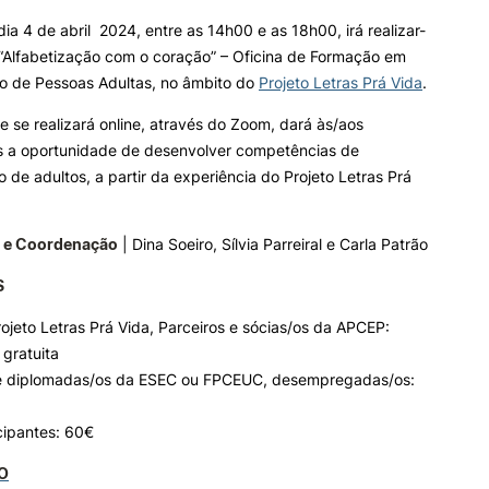
ia 4 de abril 2024, entre as 14h00 e as 18h00, irá realizar-
 “Alfabetização com o coração” – Oficina de Formação em
ALUNOS
KNOWLEDGE FAC
Search
ão de Pessoas Adultas, no âmbito do
Projeto Letras Prá Vida
.
Bolsas
Pós-Graduações
e se realizará online, através do Zoom, dará às/aos
Calendários
Formação Especializada
es a oportunidade de desenvolver competências de
Horários
Microcredenciações
o de adultos, a partir da experiência do Projeto Letras Prá
Recursos
Escola de Línguas
Regulamentos e Despachos
Estatutos Especiais
 e Coordenação
|
Dina Soeiro, Sílvia Parreiral e Carla Patrão
Provedor do Estudante
S
ojeto Letras Prá Vida, Parceiros e sócias/os da APCEP:
 gratuita
e diplomadas/os da ESEC ou FPCEUC, desempregadas/os:
cipantes: 60€
O