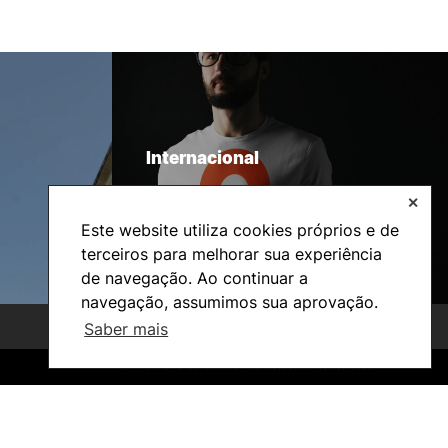
Internacional
✕
Este website utiliza cookies próprios e de
terceiros para melhorar sua experiência
de navegação. Ao continuar a
navegação, assumimos sua aprovação.
Saber mais
©2026 Instituto Politécnico de Coimbra. Todos os direitos reservados.
©2026 Instituto Politécnico de Coimbra. Todos os direitos reservados.