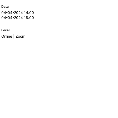
Data
04-04-2024 14:00
TORY
CANDIDATURAS
04-04-2024 18:00
Processo
Local
Propinas e Taxas
Online | Zoom
Calendário
Listas de Seriação e de
Colocação