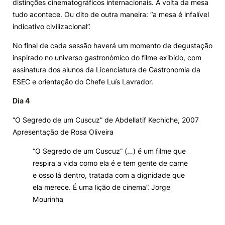
distinções cinematográficos internacionais. À volta da mesa
tudo acontece. Ou dito de outra maneira: “a mesa é infalível
Knowledge Factory
indicativo civilizacional”.
No final de cada sessão haverá um momento de degustação
Candidaturas
inspirado no universo gastronómico do filme exibido, com
assinatura dos alunos da Licenciatura de Gastronomia da
ESEC e orientação do Chefe Luís Lavrador.
Dia 4
Elogio / Sugestão / Reclamação
Contactos
Denúncias
“O Segredo de um Cuscuz” de Abdellatif Kechiche, 2007
©2026 Instituto Politécnico de Coimbra. Todos os direitos reservados.
Apresentação de Rosa Oliveira
“O Segredo de um Cuscuz” (…) é um filme que
respira a vida como ela é e tem gente de carne
e osso lá dentro, tratada com a dignidade que
ela merece. É uma lição de cinema”. Jorge
Mourinha