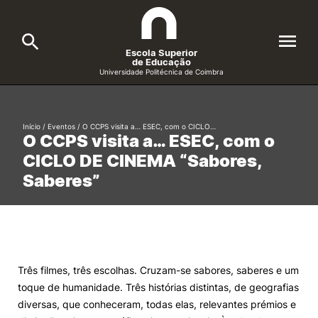
Escola Superior
de Educação
Universidade Politécnica de Coimbra
A ESEC
Search
Início
/
Eventos
/
O CCPS visita a… ESEC, com o CICLO…
O CCPS visita a… ESEC, com o
Cursos
CICLO DE CINEMA “Sabores,
Formative Offer
General
Saberes”
Candidatos
Docentes
Search
Investigação e Projetos
Três filmes, três escolhas. Cruzam-se sabores, saberes e um
toque de humanidade. Três histórias distintas, de geografias
Alunos
diversas, que conheceram, todas elas, relevantes prémios e