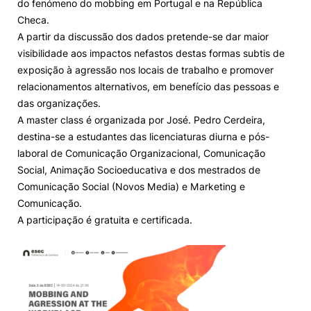
do fenómeno do mobbing em Portugal e na República
Checa.
Knowledge Factory
A partir da discussão dos dados pretende-se dar maior
visibilidade aos impactos nefastos destas formas subtis de
Candidaturas
exposição à agressão nos locais de trabalho e promover
relacionamentos alternativos, em benefício das pessoas e
das organizações.
A master class é organizada por José. Pedro Cerdeira,
destina-se a estudantes das licenciaturas diurna e pós-
laboral de Comunicação Organizacional, Comunicação
Elogio / Sugestão / Reclamação
Contactos
Denúncias
Social, Animação Socioeducativa e dos mestrados de
©2026 Instituto Politécnico de Coimbra. Todos os direitos reservados.
Comunicação Social (Novos Media) e Marketing e
Comunicação.
A participação é gratuita e certificada.