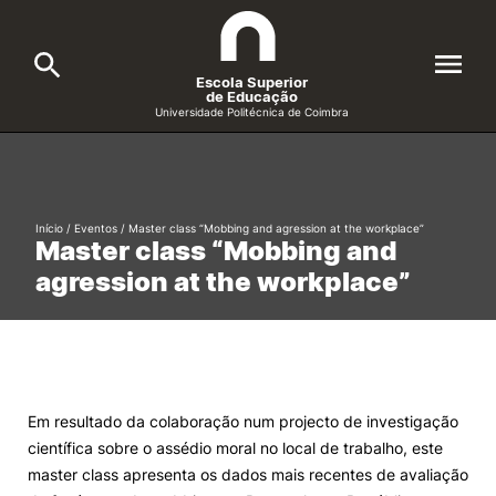
Escola Superior
de Educação
Universidade Politécnica de Coimbra
A ESEC
Search
Cursos
Início
/
Eventos
/
Master class “Mobbing and agression at the workplace”
Master class “Mobbing and
Formative Offer
General
agression at the workplace”
Candidatos
Docentes
Search
Investigação e Projetos
Em resultado da colaboração num projecto de investigação
científica sobre o assédio moral no local de trabalho, este
Alunos
master class apresenta os dados mais recentes de avaliação