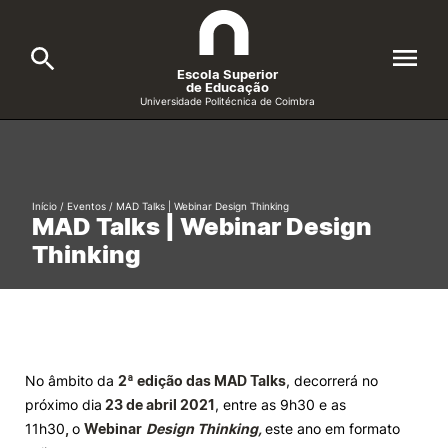
Escola Superior
de Educação
Universidade Politécnica de Coimbra
A ESEC
Search
Cursos
Início
/
Eventos
/
MAD Talks | Webinar Design Thinking
MAD Talks | Webinar Design
Formative Offer
General
Thinking
Candidatos
Docentes
Search
Investigação e Projetos
No âmbito da
2ª edição das MAD Talks
, decorrerá no
próximo dia
23 de abril 2021
, entre as 9h30 e as
Alunos
11h30
,
o
Webinar
Design Thinking,
este ano em formato