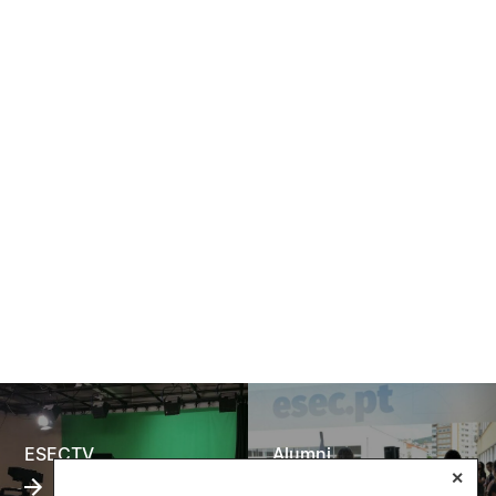
ESECTV
Alumni
✕