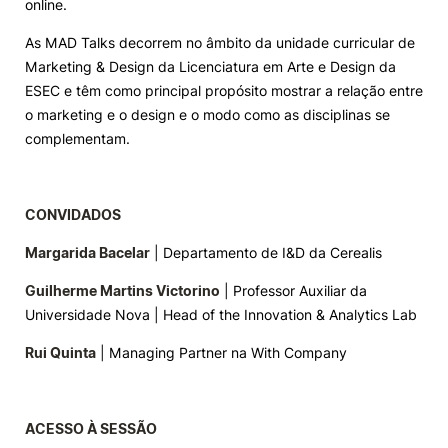
online.
Knowledge Factory
As MAD Talks decorrem no âmbito da unidade curricular de
Marketing & Design da Licenciatura em Arte e Design da
ESEC e têm como principal propósito mostrar a relação entre
Candidaturas
o marketing e o design e o modo como as disciplinas se
complementam.
CONVIDADOS
Elogio / Sugestão / Reclamação
Contactos
Denúncias
Margarida Bacelar
©2026 Instituto Politécnico de Coimbra. Todos os direitos reservados.
| Departamento de I&D da Cerealis
Guilherme Martins Victorino
| Professor Auxiliar da
Universidade Nova | Head of the Innovation & Analytics Lab
Rui Quinta
| Managing Partner na With Company
ACESSO À SESSÃO