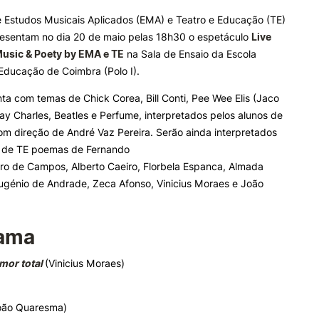
 Estudos Musicais Aplicados (EMA) e Teatro e Educação (TE)
esentam no dia 20 de maio pelas 18h30 o espetáculo
Live
ALUNOS
KNOWLEDGE FAC
Music & Poety by EMA e TE
na Sala de Ensaio da Escola
Educação de Coimbra (Polo I).
Bolsas
Pós-Graduações
Calendários
Formação Especializada
ta com temas de Chick Corea, Bill Conti, Pee Wee Elis (Jaco
Horários
Microcredenciações
Ray Charles, Beatles e Perfume, interpretados pelos alunos de
Recursos
Escola de Línguas
m direção de André Vaz Pereira. Serão ainda interpretados
Regulamentos e Despachos
s de TE poemas de Fernando
Estatutos Especiais
ro de Campos, Alberto Caeiro, Florbela Espanca, Almada
Provedor do Estudante
ugénio de Andrade, Zeca Afonso, Vinicius Moraes e João
e Offer
General
ama
mor total
(Vinicius Moraes)
Search
a
oão Quaresma)