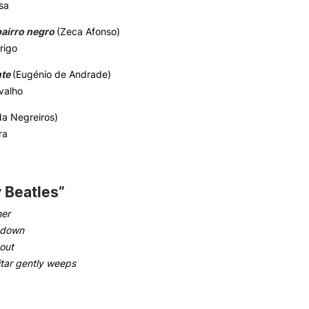
sa
airro negro
(Zeca Afonso)
rigo
te
(Eugénio de Andrade)
valho
a Negreiros)
ra
 Beatles”
her
e down
out
tar gently weeps