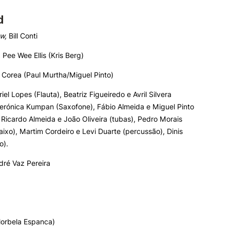
d
ow,
Bill Conti
,
Pee Wee Ellis (Kris Berg)
 Corea (Paul Murtha/Miguel Pinto)
iel Lopes (Flauta), Beatriz Figueiredo e Avril Silvera
 Verónica Kumpan (Saxofone), Fábio Almeida e Miguel Pinto
 Ricardo Almeida e João Oliveira (tubas), Pedro Morais
baixo), Martim Cordeiro e Levi Duarte (percussão), Dinis
o).
dré Vaz Pereira
lorbela Espanca)