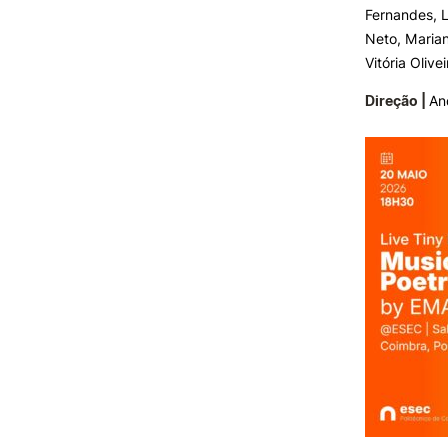
Fernandes, L
Neto, Marian
Vitória Olivei
Direção |
An