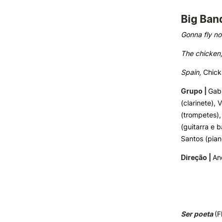
Big Ban
Gonna fly n
The chicken
Spain,
Chick
Grupo |
Gabr
(clarinete),
(trompetes),
(guitarra e 
Santos (pian
Direção |
An
Ser poeta
(F