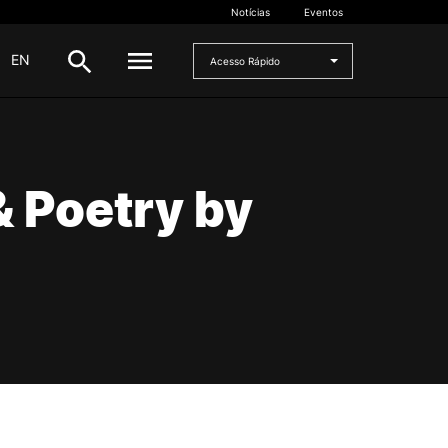
Notícias
Eventos
|
EN
Acesso Rápido
DOCENTES
& Poetry by
oladas
Formulários
Artes Visuais
Recursos
Pesquisa Docentes