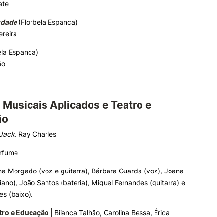
ate
udade
(Florbela Espanca)
ereira
ela Espanca)
ão
 Musicais Aplicados
e
Teatro e
ão
 Jack,
Ray Charles
rfume
a Morgado (voz e guitarra), Bárbara Guarda (voz), ‌Joana
ano), ‌João Santos (bateria), ‌Miguel Fernandes (guitarra) e
s (baixo).
tro e Educação |
Biianca Talhão, Carolina Bessa, Érica