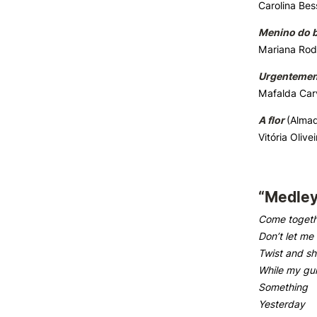
Carolina Bes
Menino do b
Mariana Rod
Urgentemen
Mafalda Car
A flor
(Almad
Vitória Olivei
“Medley
‌Come toget
Don’t let m
Twist and sh
While my gui
Something
Yesterday