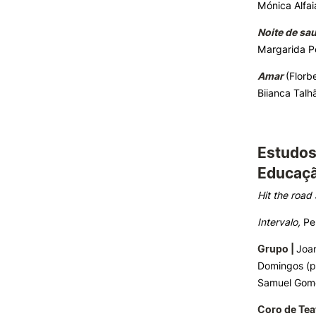
Mónica Alfai
Noite de sa
Margarida P
Amar
(Florb
Biianca Talh
Estudos
Educaç
Hit the road
Intervalo,
Pe
Grupo |
Joan
Domingos (pi
Samuel Gome
Coro de Tea