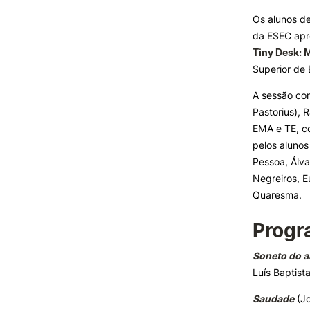
Os alunos de
da ESEC apr
INVESTIGAÇÃO E
PROJETOS
Tiny Desk: 
Superior de 
Projetos de
Investigação/Intervenção
A sessão con
Prémios e Distinções
Pastorius), 
Núcleos de Investigação
EMA e TE, co
Laboratório ROBOCORP
pelos aluno
Publicações
Pessoa, Álva
Redes
Negreiros, E
Arquivo
Quaresma.
Formativ
Progr
Soneto do a
Luís Baptist
Saudade
(J