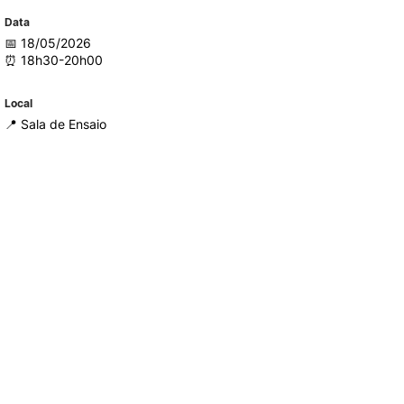
Data
📅 18/05/2026
TORY
CANDIDATURAS
⏰ 18h30-20h00
Processo
Local
Propinas e Taxas
📍 Sala de Ensaio
Calendário
Listas de Seriação e de
Colocação