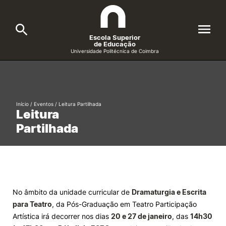
Escola Superior
de Educação
Universidade Politécnica de Coimbra
A ESEC
Search
Cursos
Início
/
Eventos
/
Leitura Partilhada
Leitura
Formative Offer
General
Partilhada
Candidatos
Docentes
Search
Investigação e Projetos
No âmbito da unidade curricular de
Dramaturgia e Escrita
para Teatro
, da Pós-Graduação em Teatro Participação
Alunos
Artística irá decorrer nos dias
20 e 27 de janeiro
, das
14h30