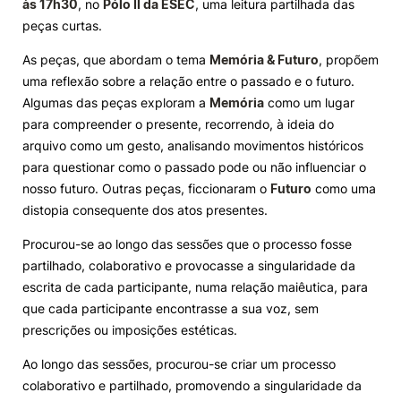
às 17h30
, no
Pólo II da ESEC
, uma leitura partilhada das
peças curtas.
Knowledge Factory
As peças, que abordam o tema
Memória & Futuro
, propõem
uma reflexão sobre a relação entre o passado e o futuro.
Candidaturas
Algumas das peças exploram a
Memória
como um lugar
para compreender o presente, recorrendo, à ideia do
arquivo como um gesto, analisando movimentos históricos
para questionar como o passado pode ou não influenciar o
nosso futuro. Outras peças, ficcionaram o
Futuro
como uma
Elogio / Sugestão / Reclamação
Contactos
Denúncias
distopia consequente dos atos presentes.
©2026 Instituto Politécnico de Coimbra. Todos os direitos reservados.
Procurou-se ao longo das sessões que o processo fosse
partilhado, colaborativo e provocasse a singularidade da
escrita de cada participante, numa relação maiêutica, para
que cada participante encontrasse a sua voz, sem
prescrições ou imposições estéticas.
Ao longo das sessões, procurou-se criar um processo
colaborativo e partilhado, promovendo a singularidade da