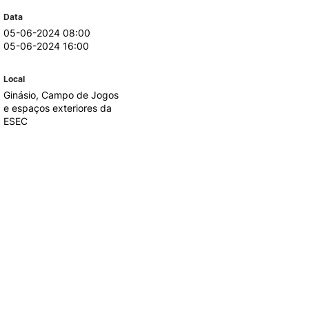
Data
05-06-2024 08:00
TORY
CANDIDATURAS
05-06-2024 16:00
Processo
Local
Propinas e Taxas
Ginásio, Campo de Jogos
Calendário
e espaços exteriores da
Listas de Seriação e de
ESEC
Colocação