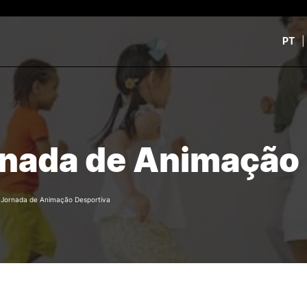
PT
CURSOS
CANDIDATOS
rch
CTeSP
Unidades Curriculares Is
nada de Animação 
Formação Especializada
CTeSP
Licenciaturas
Licenciaturas
Mestrados
Mestrados
Microcredenciações
Formação Especializada
/
Jornada de Animação Desportiva
Pós-Graduações
Estudar na ESEC
Contactos
e Offer
General