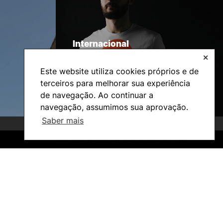
Internacional
✕
Este website utiliza cookies próprios e de
terceiros para melhorar sua experiência
de navegação. Ao continuar a
navegação, assumimos sua aprovação.
Saber mais
©2026 Instituto Politécnico de Coimbra. Todos os direitos reservados.
©2026 Instituto Politécnico de Coimbra. Todos os direitos reservados.
Investigação e Projetos
Núcleos de Investigação