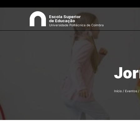
Escola Superior
de Educação
Universidade Politécnica de Coimbra
A ESEC
Sea
Missão e Objetivos
Jor
Órgãos de Gestão
Departamentos
Grupos Científicos e
Disciplinares
Início
/
Eventos
Núcleos de Investigação
Serviços
Pessoas
Documentos Estratégicos
ESEC em Números
Formativ
Contactos / Localização