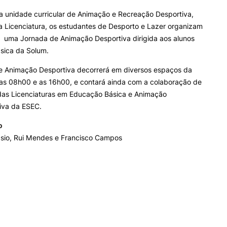
a unidade curricular de Animação e Recreação Desportiva,
Search
a Licenciatura, os estudantes de Desporto e Lazer organizam
ALUNOS
KNOWLEDGE FAC
 uma Jornada de Animação Desportiva dirigida aos alunos
sica da Solum.
Bolsas
Pós-Graduações
Calendários
Formação Especializada
e Animação Desportiva decorrerá em diversos espaços da
Horários
Microcredenciações
 as 08h00 e as 16h00, e contará ainda com a colaboração de
Recursos
Escola de Línguas
das Licenciaturas em Educação Básica e Animação
Regulamentos e Despachos
iva da ESEC.
Estatutos Especiais
Provedor do Estudante
o
sio, Rui Mendes e Francisco Campos