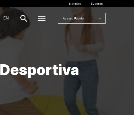
Notícias
Eventos
|
EN
Acesso Rápido
DOCENTES
oladas
Formulários
Desportiva
Artes Visuais
Recursos
Pesquisa Docentes