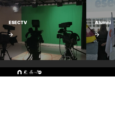
ESECTV
Alumni
Sitemap
A ESEC
Cursos
Missão e Objetivos
CTeSP