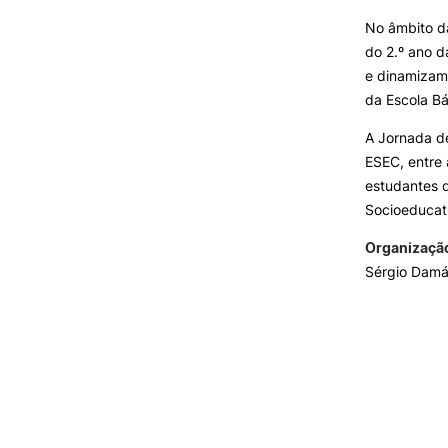
No âmbito d
do 2.º ano d
INVESTIGAÇÃO E
PROJETOS
e dinamizam
da Escola Bá
Projetos de
Investigação/Intervenção
A Jornada d
Prémios e Distinções
ESEC, entre
Núcleos de Investigação
estudantes 
Laboratório ROBOCORP
Socioeducat
Publicações
Organizaçã
Redes
Sérgio Damá
Arquivo