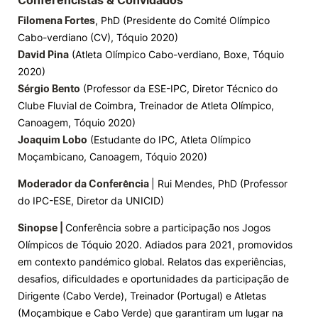
Conferencistas & Convidados
Filomena Fortes
, PhD (Presidente do Comité Olímpico
Knowledge Factory
Cabo-verdiano (CV), Tóquio 2020)
David Pina
(Atleta Olímpico Cabo-verdiano, Boxe, Tóquio
Candidaturas
2020)
Sérgio Bento
(Professor da ESE-IPC, Diretor Técnico do
Clube Fluvial de Coimbra, Treinador de Atleta Olímpico,
Canoagem, Tóquio 2020)
Joaquim Lobo
(Estudante do IPC, Atleta Olímpico
Moçambicano, Canoagem, Tóquio 2020)
Elogio / Sugestão / Reclamação
Contactos
Denúncias
©2026 Instituto Politécnico de Coimbra. Todos os direitos reservados.
Moderador da Conferência
| Rui Mendes, PhD (Professor
do IPC-ESE, Diretor da UNICID)
Sinopse |
Conferência sobre a participação nos Jogos
Olímpicos de Tóquio 2020. Adiados para 2021, promovidos
em contexto pandémico global. Relatos das experiências,
desafios, dificuldades e oportunidades da participação de
Dirigente (Cabo Verde), Treinador (Portugal) e Atletas
(Moçambique e Cabo Verde) que garantiram um lugar na