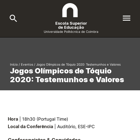
Escola Superior
de Educação
Universidade Politécnica de Coimbra
A ESEC
Search
Cursos
Início
/
Eventos
/
Jogos Olímpicos de Tóquio 2020: Testemunhos e Valores
Jogos Olímpicos de Tóquio
Formative Offer
General
2020: Testemunhos e Valores
Candidatos
Docentes
Search
Investigação e Projetos
Hora
| 18h30 (Portugal Time)
Local da Conferência
| Auditório, ESE-IPC
Alunos