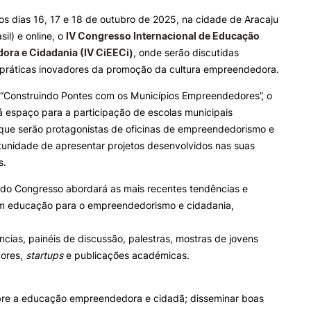
os dias 16, 17 e 18 de outubro de 2025, na cidade de Aracaju
e Offer
General
sil) e online, o
IV Congresso Internacional de Educação
ALUNOS
KNOWLEDGE FAC
ra e Cidadania (IV CiEECi)
, onde serão discutidas
 práticas inovadores da promoção da cultura empreendedora.
Bolsas
Pós-Graduações
Search
Calendários
Formação Especializada
“Construindo Pontes com os Municípios Empreendedores”, o
Horários
Microcredenciações
á espaço para a participação de escolas municipais
Recursos
Escola de Línguas
 que serão protagonistas de oficinas de empreendedorismo e
Regulamentos e Despachos
tunidade de apresentar projetos desenvolvidos nas suas
Estatutos Especiais
s.
Provedor do Estudante
do Congresso abordará as mais recentes tendências e
m educação para o empreendedorismo e cidadania,
cias, painéis de discussão, palestras, mostras de jovens
ores,
startups
e publicações académicas.
obre a educação empreendedora e cidadã; disseminar boas