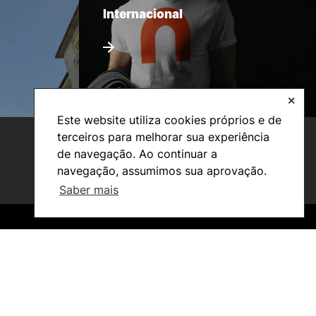
Internacional
✕
Este website utiliza cookies próprios e de
terceiros para melhorar sua experiência
de navegação. Ao continuar a
navegação, assumimos sua aprovação.
Saber mais
©2026 Instituto Politécnico de Coimbra. Todos os direitos reservados.
©2026 Instituto Politécnico de Coimbra. Todos os direitos reservados.
Investigação e Projetos
Núcleos de Investigação
Laboratório ROBOCORP
Publicações
Redes