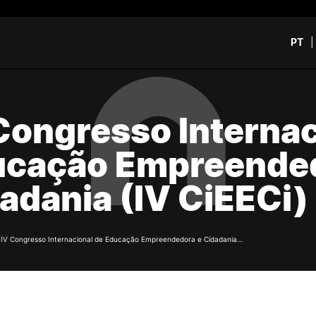
PT
CURSOS
CANDIDATOS
Congresso Internac
rch
CTeSP
Unidades Curriculares Is
ucação Empreended
Formação Especializada
CTeSP
Licenciaturas
Licenciaturas
adania (IV CiEECi)
Mestrados
Mestrados
Microcredenciações
Formação Especializada
Pós-Graduações
Estudar na ESEC
Contactos
/
IV Congresso Internacional de Educação Empreendedora e Cidadania…