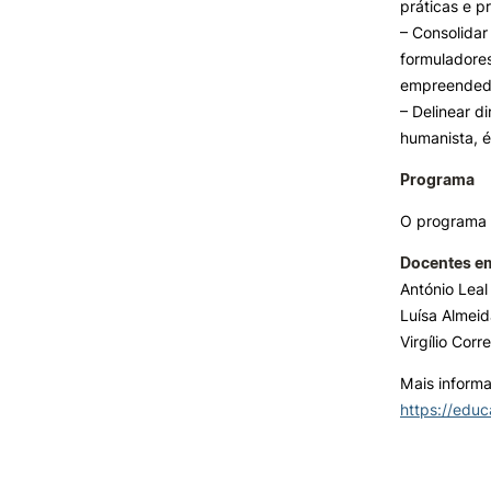
práticas e 
– Consolida
formuladore
empreended
– Delinear d
humanista, é
Programa
O programa 
Docentes e
António Leal
Luísa Almei
Virgílio Corre
Mais informa
https://edu