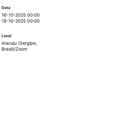
Data
16-10-2025 00:00
TORY
CANDIDATURAS
18-10-2025 00:00
Processo
Local
Propinas e Taxas
Aracaju (Sergipe,
Calendário
Brasil)/Zoom
Listas de Seriação e de
Colocação