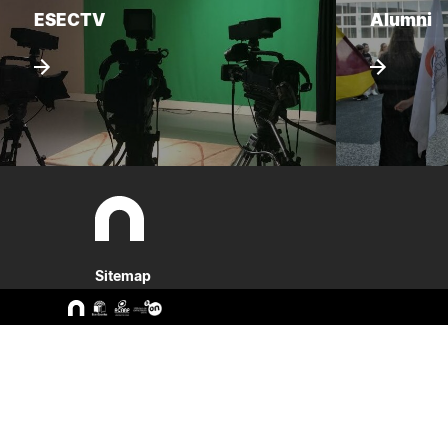
ESECTV
Alumni
Sitemap
A ESEC
Cursos
Missão e Objetivos
CTeSP
Órgãos de Gestão
Licenciatu
Departamentos
Mestrado
Grupos Científicos e
Pós-Grad
Disciplinares