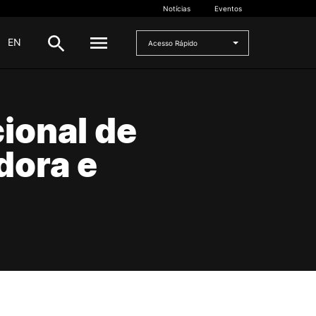
Notícias
Eventos
|
EN
Acesso Rápido
DOCENTES
ional de
oladas
Formulários
ora e
Artes Visuais
Recursos
Pesquisa Docentes