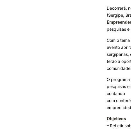
Decorrerá, n
Formativ
(Sergipe, Bra
INVESTIGAÇÃO E
PROJETOS
Empreendedo
pesquisas e
Projetos de
Investigação/Intervenção
Com o tema 
Prémios e Distinções
evento abrir
Núcleos de Investigação
sergipanas,
Laboratório ROBOCORP
terão a opor
Publicações
comunidade
Redes
O programa 
Arquivo
pesquisas e
contando
com conferên
empreended
Objetivos
– Refletir s