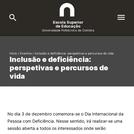
Escola Superior
de Educação
Universidade Politécnica de Coimbra
A ESEC
Search
Início
/
Eventos
/
Inclusão e deficiência: perspetivas e percursos de vida
Inclusão e deficiência:
Cursos
perspetivas e percursos de
Formative Offer
General
vida
Candidatos
Docentes
Search
Investigação e Projetos
No dia 3 de dezembro comemora-se o Dia Internacional da
Pessoa com Deficiência. Nesse sentido, irá realizar-se uma
Alunos
sessão aberta a todos os interessados onde serão