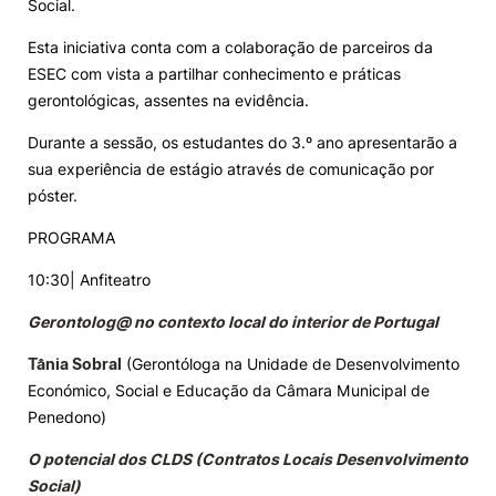
Social.
Knowledge Factory
Esta iniciativa conta com a colaboração de parceiros da
ESEC com vista a partilhar conhecimento e práticas
gerontológicas, assentes na evidência.
Candidaturas
Durante a sessão, os estudantes do 3.º ano apresentarão a
sua experiência de estágio através de comunicação por
póster.
PROGRAMA
Elogio / Sugestão / Reclamação
Contactos
Denúncias
10:30| Anfiteatro
©2026 Instituto Politécnico de Coimbra. Todos os direitos reservados.
Gerontolog@ no contexto local do interior de Portugal
Tânia Sobral
(Gerontóloga na Unidade de Desenvolvimento
Económico, Social e Educação da Câmara Municipal de
Penedono)
O potencial dos CLDS (Contratos Locais Desenvolvimento
Social)