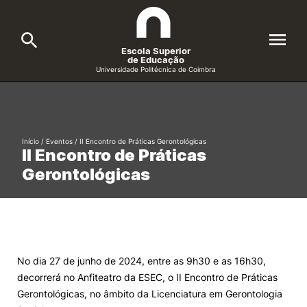
Escola Superior
de Educação
Universidade Politécnica de Coimbra
A ESEC
Search
Cursos
Início
/
Eventos
/
II Encontro de Práticas Gerontológicas
II Encontro de Práticas
Formative Offer
General
Gerontológicas
Candidatos
Docentes
Search
Investigação e Projetos
No dia 27 de junho de 2024, entre as 9h30 e as 16h30,
decorrerá no Anfiteatro da ESEC, o II Encontro de Práticas
Alunos
Gerontológicas, no âmbito da Licenciatura em Gerontologia