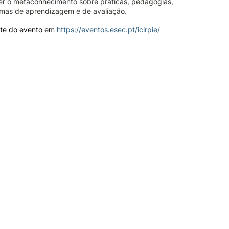
r o metaconhecimento sobre práticas, pedagogias,
mas de aprendizagem e de avaliação.
site do evento em
https://eventos.esec.pt/icirpie/