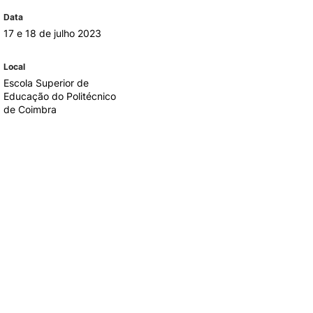
Data
17 e 18 de julho 2023
TORY
CANDIDATURAS
Local
Processo
Escola Superior de
Propinas e Taxas
Educação do Politécnico
Calendário
de Coimbra
Listas de Seriação e de
Colocação