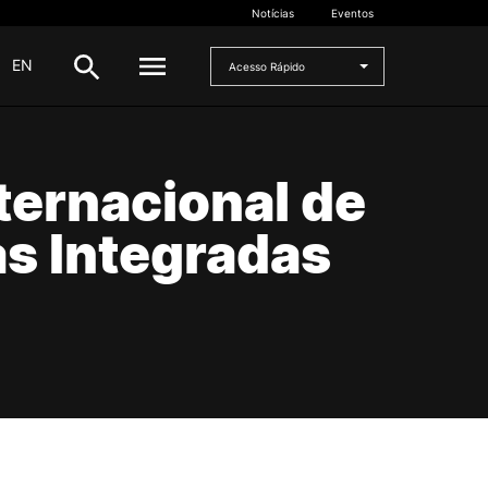
Notícias
Eventos
|
EN
Acesso Rápido
DOCENTES
nternacional de
oladas
Formulários
as Integradas
Artes Visuais
Recursos
Pesquisa Docentes