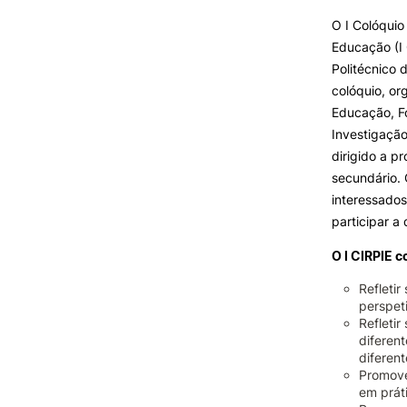
O I Colóquio
Educação (I 
INVESTIGAÇÃO E
PROJETOS
Politécnico 
colóquio, or
Projetos de
Educação, F
Investigação/Intervenção
Investigação
Prémios e Distinções
dirigido a p
Núcleos de Investigação
secundário. 
Laboratório ROBOCORP
interessado
Publicações
participar a 
Redes
Arquivo
O I CIRPIE 
Refleti
perspet
Refleti
diferen
diferen
Promove
em práti