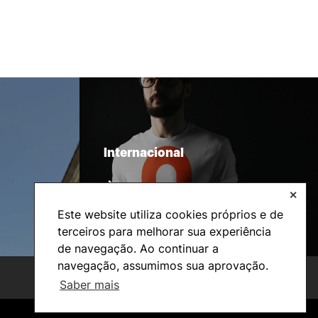
Internacional
✕
Este website utiliza cookies próprios e de
terceiros para melhorar sua experiência
de navegação. Ao continuar a
navegação, assumimos sua aprovação.
Saber mais
©2026 Instituto Politécnico de Coimbra. Todos os direitos reservados.
©2026 Instituto Politécnico de Coimbra. Todos os direitos reservados.