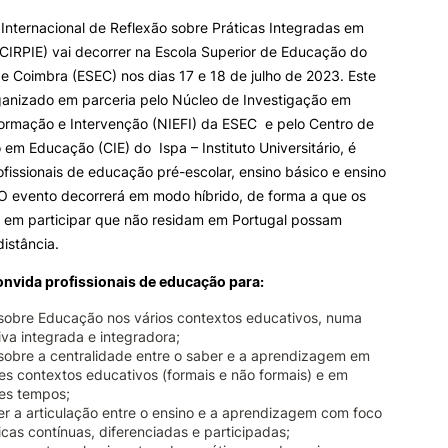
 Internacional de Reflexão sobre Práticas Integradas em
CIRPIE) vai decorrer na Escola Superior de Educação do
ALUNOS
KNOWLEDGE FAC
Search
de Coimbra (ESEC) nos dias 17 e 18 de julho de 2023. Este
ganizado em parceria pelo Núcleo de Investigação em
Bolsas
Pós-Graduações
ormação e Intervenção (NIEFI) da ESEC e pelo Centro de
Calendários
Formação Especializada
 em Educação (CIE) do Ispa – Instituto Universitário, é
Horários
Microcredenciações
Recursos
Escola de Línguas
rofissionais de educação pré-escolar, ensino básico e ensino
Regulamentos e Despachos
O evento decorrerá em modo híbrido, de forma a que os
Estatutos Especiais
s em participar que não residam em Portugal possam
Provedor do Estudante
distância.
convida profissionais de educação para:
r sobre Educação nos vários contextos educativos, numa
iva integrada e integradora;
r sobre a centralidade entre o saber e a aprendizagem em
tes contextos educativos (formais e não formais) e em
tes tempos;
r a articulação entre o ensino e a aprendizagem com foco
cas contínuas, diferenciadas e participadas;