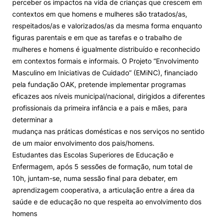
perceber os impactos na vida de crianças que crescem em
contextos em que homens e mulheres são tratados/as,
Knowledge Factory
respeitados/as e valorizados/as da mesma forma enquanto
figuras parentais e em que as tarefas e o trabalho de
Candidaturas
mulheres e homens é igualmente distribuído e reconhecido
em contextos formais e informais. O Projeto “Envolvimento
Masculino em Iniciativas de Cuidado” (EMiNC), financiado
pela fundação OAK, pretende implementar programas
eficazes aos níveis municipal/nacional, dirigidos a diferentes
profissionais da primeira infância e a pais e mães, para
Elogio / Sugestão / Reclamação
Contactos
Denúncias
determinar a
©2026 Instituto Politécnico de Coimbra. Todos os direitos reservados.
mudança nas práticas domésticas e nos serviços no sentido
de um maior envolvimento dos pais/homens.
Estudantes das Escolas Superiores de Educação e
Enfermagem, após 5 sessões de formação, num total de
10h, juntam-se, numa sessão final para debater, em
aprendizagem cooperativa, a articulação entre a área da
saúde e de educação no que respeita ao envolvimento dos
homens