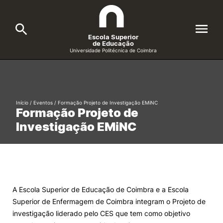
Escola Superior
de Educação
Universidade Politécnica de Coimbra
A ESEC
Search
Cursos
Início
/
Eventos
/
Formação Projeto de Investigação EMiNC
Formação Projeto de
Formative Offer
General
Investigação EMiNC
Candidatos
Docentes
Search
Investigação e Projetos
A Escola Superior de Educação de Coimbra e a Escola
Superior de Enfermagem de Coimbra integram o Projeto de
Alunos
investigação liderado pelo CES que tem como objetivo