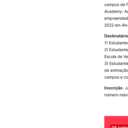
campos de f
Academy: Ac
empreendedor
2022 em Alv
Destinatário
1) Estudant
2) Estudant
Escola de Ve
3) Estudant
de animação 
campos e col
Inscrição
: J
número máxi