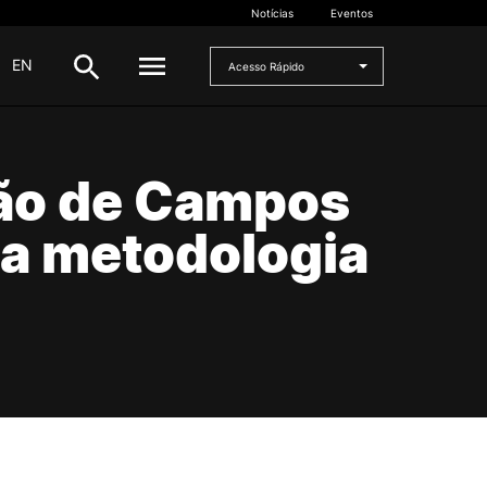
Notícias
Eventos
|
EN
Acesso Rápido
DOCENTES
ão de Campos
oladas
Formulários
na metodologia
Artes Visuais
Recursos
Pesquisa Docentes