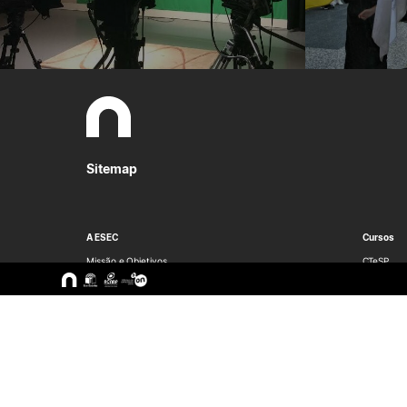
Sitemap
A ESEC
Cursos
Missão e Objetivos
CTeSP
Órgãos de Gestão
Licenciatu
Departamentos
Mestrado
Grupos Científicos e
Pós-Grad
Disciplinares
Formação 
Núcleos de Investigação
Cursos Liv
Serviços
Pessoas
Documentos Estratégicos
ESEC em Números