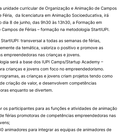
a unidade curricular de Organização e Animação de Campos
e Féria, da licenciatura em Animação Socioeducativa, irá
ALUNOS
KNOWLEDGE FAC
no dia 8 de junho, das 9h30 às 13h30, a Formação em
 Campos de Férias – formação na metodologia StartIUPI.
e Offer
General
Bolsas
Pós-Graduações
Calendários
Formação Especializada
StartIUPI: transversal a todas as semanas de férias,
Horários
Microcredenciações
mente da temática, valoriza o positivo e promove as
Recursos
Escola de Línguas
Search
s empreendedoras nas crianças e jovens.
Regulamentos e Despachos
logia será a base dos IUPI Camps/Startup Academy –
Estatutos Especiais
ra crianças e jovens com foco no empreendedorismo.
Provedor do Estudante
rogramas, as crianças e jovens criam projetos tendo como
 de criação de valor, e desenvolvem competências
ras enquanto se divertem.
zar os participantes para as funções e atividades de animação
e férias promotoras de competências empreendedoras nas
ovens;
30 animadores para integrar as equipas de animadores de