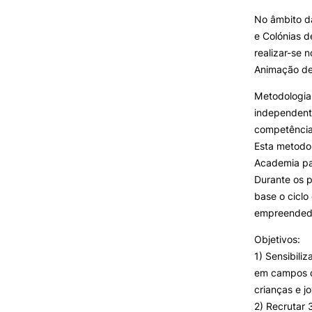
No âmbito d
e Colónias d
INVESTIGAÇÃO E
PROJETOS
realizar-se 
Animação de
Formativ
Projetos de
Investigação/Intervenção
Metodologia 
Prémios e Distinções
independente
Núcleos de Investigação
competência
Laboratório ROBOCORP
Esta metodo
Publicações
Academia pa
Redes
Durante os p
Arquivo
base o ciclo
empreendedo
Objetivos:
1) Sensibili
em campos d
crianças e j
2) Recrutar 