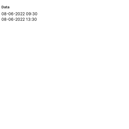
Data
08-06-2022 09:30
TORY
CANDIDATURAS
08-06-2022 13:30
Processo
Propinas e Taxas
Calendário
Listas de Seriação e de
Colocação