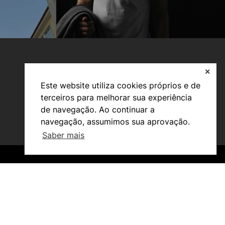
✕
Este website utiliza cookies próprios e de
terceiros para melhorar sua experiência
de navegação. Ao continuar a
navegação, assumimos sua aprovação.
Investigação e Projetos
Saber mais
Núcleos de Investigação
Laboratório ROBOCORP
©2026 Instituto Politécnico de Coimbra. Todos os direitos reservados.
©2026 Instituto Politécnico de Coimbra. Todos os direitos reservados.
Publicações
Redes
Arquivo