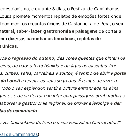
e Offer
General
edestrianismo, e durante 3 dias, o Festival de Caminhadas
 Lousã promete momentos repletos de emoções fortes onde
ALUNOS
KNOWLEDGE FAC
l conhecer os recantos únicos de Castanheira de Pera, o seu
Search
natural, saber-fazer, gastronomia e paisagens
de cortar a
Bolsas
Pós-Graduações
 com diversas
caminhadas temáticas, repletas de
Calendários
Formação Especializada
s únicas
.
Horários
Microcredenciações
Recursos
Escola de Línguas
rca o
regresso do outono
, das cores quentes que pintam os
Regulamentos e Despachos
beiras, do odor a terra húmida e da água às cascatas. Por
Estatutos Especiais
s, cumes, vales, carvalhais e soutos, é tempo de abrir a
porta
Provedor do Estudante
a da Lousã
e revelar os seus segredos. É tempo de viver a
todo o seu esplendor, sentir a cultura entranhada na alma
gentes e de se deixar encantar com paisagens arrebatadoras.
aborear a gastronomia regional, de provar a jeropiga e
dar
tas de caminhada
.
iver Castanheira de Pera e o seu Festival de Caminhadas!”
ival de Caminhadas
)