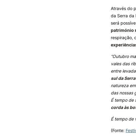
Formativ
Através do p
da Serra da
INVESTIGAÇÃO E
PROJETOS
será possíve
património 
Projetos de
respiração,
Investigação/Intervenção
experiência
Prémios e Distinções
Núcleos de Investigação
“Outubro ma
Laboratório ROBOCORP
vales das ri
Publicações
entre levada
Redes
sul da Serr
Arquivo
natureza em 
das nossas 
É tempo de s
corda às bo
É tempo de v
(Fonte:
Fest