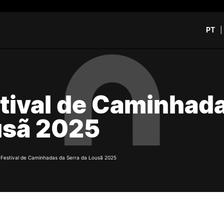
PT
CURSOS
CANDIDATOS
rch
tival de Caminhada
CTeSP
Unidades Curriculares Is
Formação Especializada
CTeSP
usã 2025
Licenciaturas
Licenciaturas
Mestrados
Mestrados
Microcredenciações
Formação Especializada
Pós-Graduações
Estudar na ESEC
/
Festival de Caminhadas da Serra da Lousã 2025
Contactos