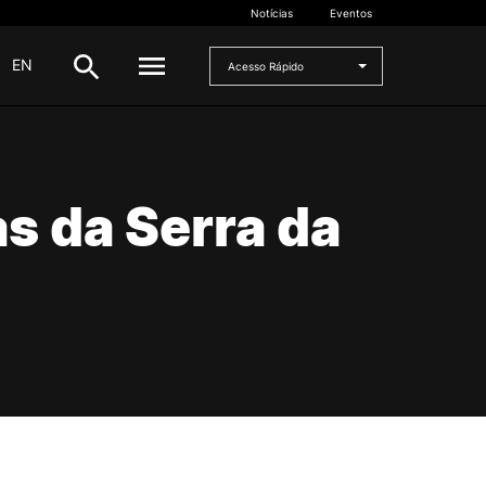
Notícias
Eventos
|
EN
Acesso Rápido
DOCENTES
s da Serra da
oladas
Formulários
Artes Visuais
Recursos
Pesquisa Docentes