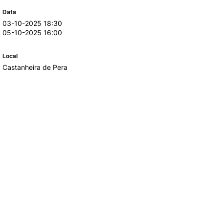
Data
03-10-2025 18:30
TORY
CANDIDATURAS
05-10-2025 16:00
Processo
Local
Propinas e Taxas
Castanheira de Pera
Calendário
Listas de Seriação e de
Colocação