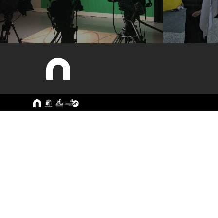
Sitemap
A ESEC
Cursos
Missão e Objetivos
CTeSP
Órgãos de Gestão
Licenciatu
Departamentos
Mestrado
Grupos Científicos e
Pós-Grad
Disciplinares
Formação 
Núcleos de Investigação
Cursos Liv
Serviços
Pessoas
Documentos Estratégicos