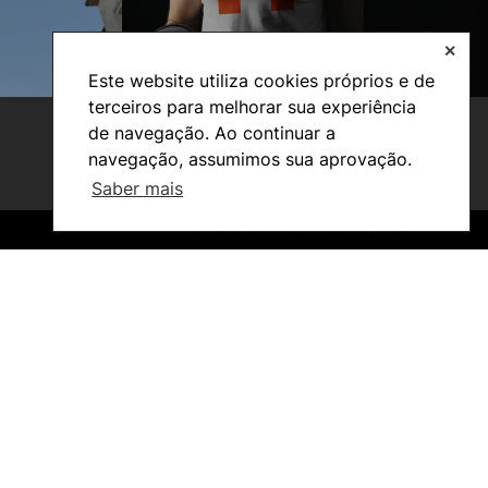
✕
Este website utiliza cookies próprios e de
terceiros para melhorar sua experiência
de navegação. Ao continuar a
navegação, assumimos sua aprovação.
Saber mais
©2026 Instituto Politécnico de Coimbra. Todos os direitos reservados.
©2026 Instituto Politécnico de Coimbra. Todos os direitos reservados.
Investigação e Projetos
Núcleos de Investigação
Laboratório ROBOCORP
Publicações
Redes
Arquivo