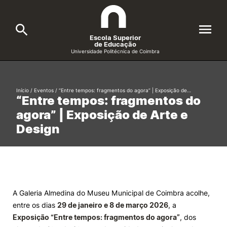
Escola Superior
de Educação
Universidade Politécnica de Coimbra
A ESEC
Search
Início
/
Eventos
/
“Entre tempos: fragmentos do agora” | Exposição de…
“Entre tempos: fragmentos do
Cursos
agora” | Exposição de Arte e
Formative Offer
General
Design
Candidatos
Docentes
Search
Investigação e Projetos
A Galeria Almedina do Museu Municipal de Coimbra acolhe,
entre os dias
29 de janeiro e 8 de março 2026
, a
Alunos
Exposição “Entre tempos: fragmentos do agora”
, dos