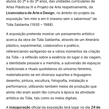
alunos do 2º e do 3ª anos, das unidades curriculares de
Artes Plásticas III e Projeto de Arte respetivamente, da
Knowledge Factory
Licenciatura de Arte e Design
, no âmbito do projeto da
exposição “em mim e em ti (mesmo sem o sabermos)” de
Candidaturas
Túlia Saldanha (1930 – 1988).
A exposição pretende mostrar um pensamento artístico
acerca da obra de Túlia Saldanha, através de um itinerário
plástico, experimental, colaborativo e poético,
referenciando-se/ligando-se a vários momentos da criação
Elogio / Sugestão / Reclamação
Contactos
Denúncias
da Túlia – a reflexão sobre a essência do lugar e da viagem,
©2026 Instituto Politécnico de Coimbra. Todos os direitos reservados.
a identidade pessoal e a memória, a subversão de espaços
tradicionais e rituais quotidianos do universo feminino,
materializando-se em diversos suportes e linguagens:
desenho, pintura, escultura, fotografia, instalação e
performance, utilizando também meios de produção que
ainda não eram assim tão comuns à época da atividade
artística da Túlia, tais como os meios digitais.
A
inauguração
oficial da exposição terá lugar no dia
24 de