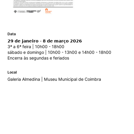
Data
𝟮𝟵 𝗱𝗲 𝗷𝗮𝗻𝗲𝗶𝗿𝗼 - 𝟴 𝗱𝗲 𝗺𝗮𝗿𝗰̧𝗼 𝟮𝟬𝟮𝟲
3ª a 6ª feira | 10h00 - 18h00
sábado e domingo | 10h00 - 13h00 e 14h00 - 18h00
Encerra às segundas e feriados
Local
Galeria Almedina | Museu Municipal de Coimbra