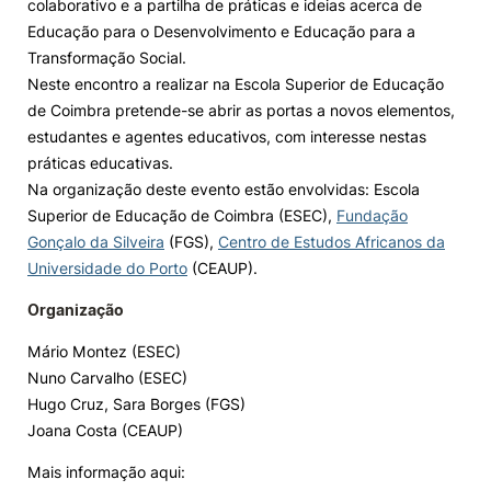
colaborativo e a partilha de práticas e ideias acerca de
Educação para o Desenvolvimento e Educação para a
Knowledge Factory
Transformação Social.
Neste encontro a realizar na Escola Superior de Educação
Candidaturas
de Coimbra pretende-se abrir as portas a novos elementos,
estudantes e agentes educativos, com interesse nestas
práticas educativas.
Na organização deste evento estão envolvidas: Escola
Superior de Educação de Coimbra (ESEC),
Fundação
Gonçalo da Silveira
(FGS),
Centro de Estudos Africanos da
Elogio / Sugestão / Reclamação
Contactos
Denúncias
Universidade do Porto
(CEAUP).
©2026 Instituto Politécnico de Coimbra. Todos os direitos reservados.
Organização
Mário Montez (ESEC)
Nuno Carvalho (ESEC)
Hugo Cruz, Sara Borges (FGS)
Joana Costa (CEAUP)
Mais informação aqui: