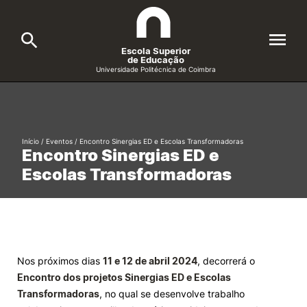
Escola Superior
de Educação
Universidade Politécnica de Coimbra
A ESEC
Search
Cursos
Início
/
Eventos
/
Encontro Sinergias ED e Escolas Transformadoras
Encontro Sinergias ED e
Formative Offer
General
Escolas Transformadoras
Candidatos
Docentes
Search
Investigação e Projetos
Nos próximos dias
11 e 12 de abril 2024
, decorrerá o
Encontro dos projetos Sinergias ED e Escolas
Alunos
Transformadoras
, no qual se desenvolve trabalho