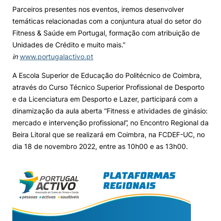
Parceiros presentes nos eventos, iremos desenvolver
Knowledge Factory
temáticas relacionadas com a conjuntura atual do setor do
Fitness & Saúde em Portugal, formação com atribuição de
Unidades de Crédito e muito mais.”
Candidaturas
in
www.portugalactivo.pt
A Escola Superior de Educação do Politécnico de Coimbra,
através do Curso Técnico Superior Profissional de Desporto
e da Licenciatura em Desporto e Lazer, participará com a
dinamização da aula aberta “Fitness e atividades de ginásio:
Elogio / Sugestão / Reclamação
Contactos
Denúncias
mercado e intervenção profissional”, no Encontro Regional da
©2026 Instituto Politécnico de Coimbra. Todos os direitos reservados.
Beira Litoral que se realizará em Coimbra, na FCDEF-UC, no
dia 18 de novembro 2022, entre as 10h00 e as 13h00.