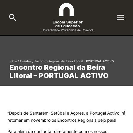
Escola Superior
de Educação
Universidade Politécnica de Coimbra
A ESEC
Search
Cursos
Início
/
Eventos
/
Encontro Regional da Beira Litoral – PORTUGAL ACTIVO
Encontro Regional da Beira
Formative Offer
General
Litoral – PORTUGAL ACTIVO
Candidatos
Docentes
Search
Investigação e Projetos
“Depois de Santarém, Setúbal e Açores, a Portugal Activo irá
retomar em novembro os Encontros Regionais pelo país!
Alunos
Para além de contactar diretamente com os nossos