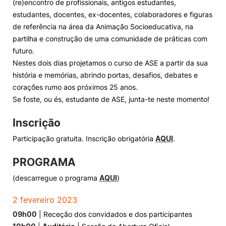
(re)encontro de profissionais, antigos estudantes,
estudantes, docentes, ex-docentes, colaboradores e figuras
Knowledge Factory
de referência na área da Animação Socioeducativa, na
partilha e construção de uma comunidade de práticas com
Candidaturas
futuro.
Nestes dois dias projetamos o curso de ASE a partir da sua
história e memórias, abrindo portas, desafios, debates e
corações rumo aos próximos 25 anos.
Se foste, ou és, estudante de ASE, junta-te neste momento!
Elogio / Sugestão / Reclamação
Contactos
Denúncias
Inscrição
©2026 Instituto Politécnico de Coimbra. Todos os direitos reservados.
Participação gratuita. Inscrição obrigatória
AQUI
.
PROGRAMA
(descarregue o programa
AQUI
)
2 fevereiro 2023
09h00
| Receção dos convidados e dos participantes