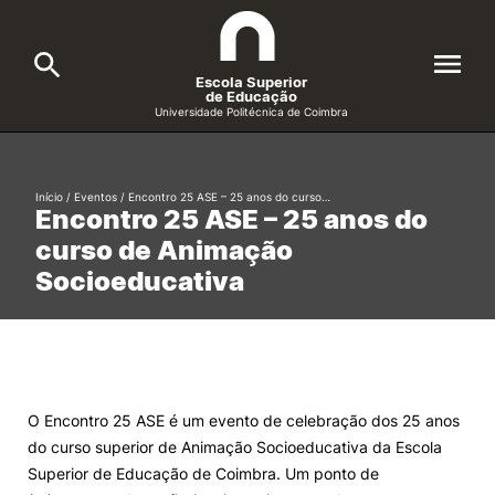
Escola Superior
de Educação
Universidade Politécnica de Coimbra
A ESEC
Search
Início
/
Eventos
/
Encontro 25 ASE – 25 anos do curso…
Encontro 25 ASE – 25 anos do
Cursos
curso de Animação
Formative Offer
General
Socioeducativa
Candidatos
Docentes
Search
Investigação e Projetos
O Encontro 25 ASE é um evento de celebração dos 25 anos
do curso superior de Animação Socioeducativa da Escola
Alunos
Superior de Educação de Coimbra. Um ponto de