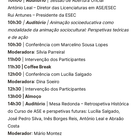
10h00
|
Auditório
| Sessão de Abertura Oficial
António Leal – Diretor das Licenciaturas em ASE/ESEC
Rui Antunes – Presidente da ESEC
10h30
|
Auditório
| Animação socioeducativa como
modalidade da animação sociocultural: Perspetivas teóricas
e de ação
10h30
| Conferência com Marcelino Sousa Lopes
Moderadora
: Sílvia Parreiral
11h00
| Intervenção dos Participantes
11h30 | Coffee Break
12h00
| Conferência com Lucília Salgado
Moderadora
: Dina Soeiro
12h30
| Intervenção dos Participantes
13h00 | Almoço
14h30
|
Auditório
| Mesa Redonda – Retrospetiva Histórica
do Curso de ASE e perspetivas futuras: Lucília Salgado,
José Pedro Silva, Inês Borges Reis, António Leal e Abraão
Costa
Moderador
: Mário Montez