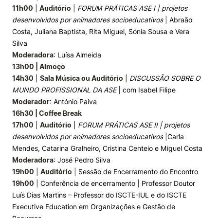
11h00
|
Auditório
|
FORUM PRÁTICAS ASE I | projetos
desenvolvidos por animadores socioeducativos
| Abraão
Costa, Juliana Baptista, Rita Miguel, Sónia Sousa e Vera
Silva
Moderadora
: Luísa Almeida
13h00 | Almoço
14h30
|
Sala Música ou Auditório
|
DISCUSSÃO SOBRE O
MUNDO PROFISSIONAL DA ASE
| com Isabel Filipe
Moderador
: António Paiva
16h30 | Coffee Break
17h00
|
Auditório
|
FORUM PRÁTICAS ASE II | projetos
desenvolvidos por animadores socioeducativos
|Carla
Mendes, Catarina Gralheiro, Cristina Centeio e Miguel Costa
Moderadora
: José Pedro Silva
19h00
|
Auditório
| Sessão de Encerramento do Encontro
19h00
| Conferência de encerramento | Professor Doutor
Luís Dias Martins – Professor do ISCTE-IUL e do ISCTE
Executive Education em Organizações e Gestão de