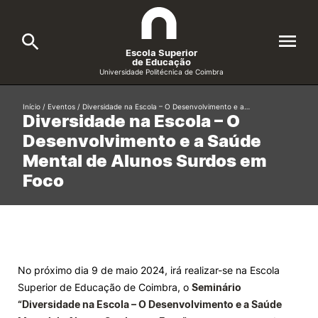
Escola Superior
de Educação
Universidade Politécnica de Coimbra
A ESEC
Início
/
Eventos
/
Diversidade na Escola – O Desenvolvimento e a…
Search
Diversidade na Escola – O
Desenvolvimento e a Saúde
Cursos
Mental de Alunos Surdos em
Formative Offer
General
Foco
Candidatos
Docentes
Search
Investigação e Projetos
No próximo dia 9 de maio 2024, irá realizar-se na Escola
Superior de Educação de Coimbra, o
Seminário
Alunos
“Diversidade na Escola – O Desenvolvimento e a Saúde