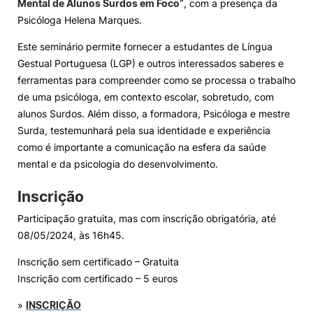
Mental de Alunos Surdos em Foco”
, com a presença da
Psicóloga Helena Marques.
Knowledge Factory
Este seminário permite fornecer a estudantes de Língua
Gestual Portuguesa (LGP) e outros interessados saberes e
Candidaturas
ferramentas para compreender como se processa o trabalho
de uma psicóloga, em contexto escolar, sobretudo, com
alunos Surdos. Além disso, a formadora, Psicóloga e mestre
Surda, testemunhará pela sua identidade e experiência
como é importante a comunicação na esfera da saúde
Elogio / Sugestão / Reclamação
Contactos
Denúncias
mental e da psicologia do desenvolvimento.
©2026 Instituto Politécnico de Coimbra. Todos os direitos reservados.
Inscrição
Participação gratuita, mas com inscrição obrigatória, até
08/05/2024, às 16h45.
Inscrição sem certificado – Gratuita
Inscrição com certificado – 5 euros
»
INSCRIÇÃO