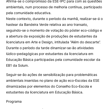
Afirma-se o compromisso da ESE-IPC para com as questões
ambientais, num processo de melhoria contínua, participado
Knowledge Factory
pela comunidade educativa.
Neste contexto, durante o período da manhã, realizar-se-á o
Candidaturas
hastear da Bandeira Verde relativa ao ano transato,
seguindo-se o momento de votação do póster eco-código e
a abertura da exposição de produções de estudantes da
licenciatura em Arte e Design, intitulada “Além do descarte”.
Durante o período da tarde dinamizar-se-ão atividades
lúdico-pedagógicas por estudantes da licenciatura em
Elogio / Sugestão / Reclamação
Contactos
Denúncias
Educação Básica participadas pela comunidade escolar da
©2026 Instituto Politécnico de Coimbra. Todos os direitos reservados.
EB1 da Solum.
Seguir-se-ão ações de sensibilização para problemáticas
ambientais inseridas no plano de ação eco-Escolas da ESE
dinamizadas por elementos do Conselho Eco-Escola e
estudantes da licenciatura em Educação Básica.
Programa