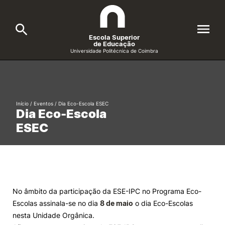
Escola Superior
de Educação
Universidade Politécnica de Coimbra
A ESEC
Search
Cursos
Início
/
Eventos
/
Dia Eco-Escola ESEC
Dia Eco-Escola
Formative Offer
General
ESEC
Candidatos
Docentes
Search
Investigação e Projetos
No âmbito da participação da ESE-IPC no Programa Eco-
Escolas assinala-se no dia
8 de maio
o dia Eco-Escolas
Alunos
nesta Unidade Orgânica.