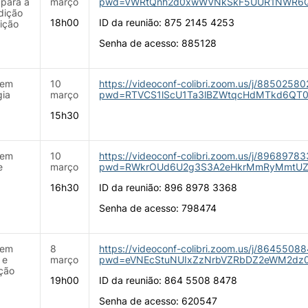
para a
março
pwd=VWRtQnh2d0xwWVNkSkF5UUR1NWR6
dição
18h00
ID da reunião: 875 2145 4253
ição
Senha de acesso: 885128
 em
10
https://videoconf-colibri.zoom.us/j/8850258
gia
março
pwd=RTVCS1lScU1Ta3lBZWtqcHdMTkd6QT
15h30
 em
10
https://videoconf-colibri.zoom.us/j/8968978
e
março
pwd=RWkrOUd6U2g3S3A2eHkrMmRyMmtUZ
16h30
ID da reunião: 896 8978 3368
Senha de acesso: 798474
 em
8
https://videoconf-colibri.zoom.us/j/8645508
 e
março
pwd=eVNEcStuNUIxZzNrbVZRbDZ2eWM2dz
ção
19h00
ID da reunião: 864 5508 8478
Senha de acesso: 620547