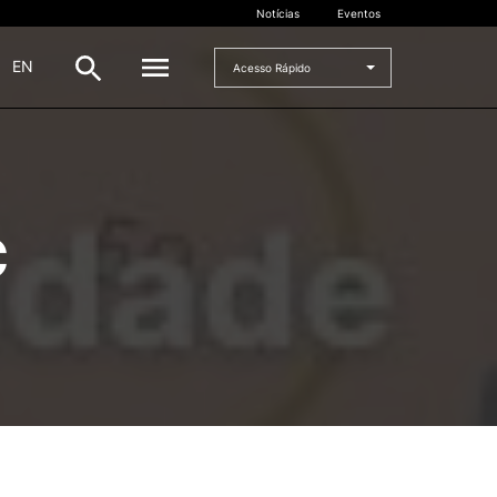
Notícias
Eventos
|
EN
Acesso Rápido
DOCENTES
oladas
Formulários
C
Artes Visuais
Recursos
Pesquisa Docentes