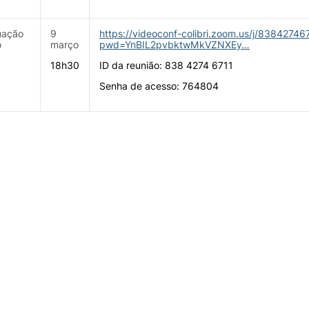
uação
9
https://videoconf-colibri.zoom.us/j/83842746
o
março
pwd=YnBIL2pvbktwMkVZNXEy…
18h30
ID da reunião: 838 4274 6711
Senha de acesso: 764804