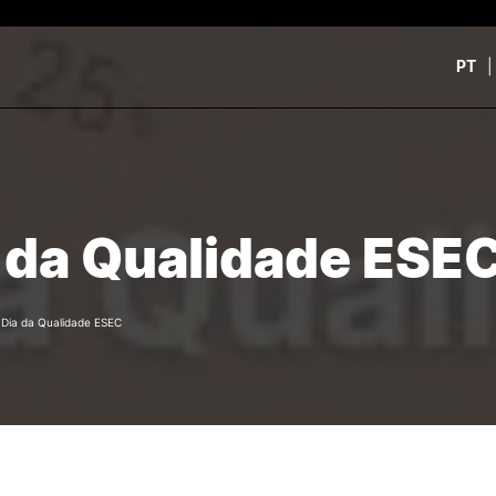
PT
CURSOS
CANDIDATOS
rch
CTeSP
Unidades Curriculares Is
 da Qualidade ESE
Formação Especializada
CTeSP
Licenciaturas
Licenciaturas
Mestrados
Mestrados
Microcredenciações
Formação Especializada
/
Dia da Qualidade ESEC
Pós-Graduações
Estudar na ESEC
Contactos