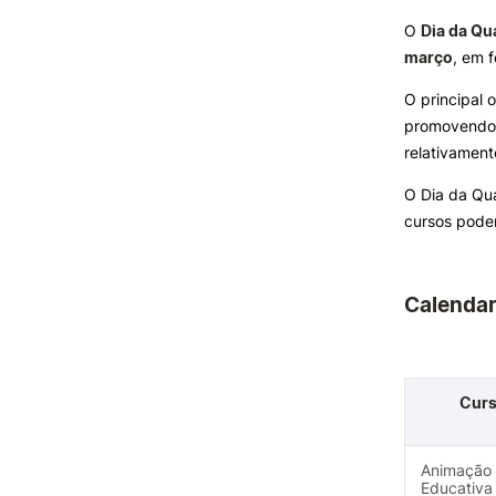
O
Dia da Qu
março
, em f
INVESTIGAÇÃO E
PROJETOS
O principal o
promovendo o
Projetos de
Investigação/Intervenção
relativament
Prémios e Distinções
O Dia da Qua
Núcleos de Investigação
cursos pode
Laboratório ROBOCORP
Publicações
Redes
Formativ
Calendar
Arquivo
Cur
Animação 
Educativa