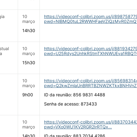
gia
10
https://videoconf-colibri.zoom.us/j/8987587
março
pwd=NlBMQ0tuL2RWWHFaeVZiQzMvR0ZmQ
14h30
stual
10
https://videoconf-colibri.zoom.us/j/8819342
a
março
pwd=U25Rdys2UnhkRStmTXhNWUEva1RBQT
15h30
10
https://videoconf-colibri.zoom.us/j/8569831
março
pwd=Q2kwZmlaUnBRRTBZNWZKTkxBNHVnZ
9h00
ID da reunião: 856 9831 4488
Senha de acesso: 873433
10
https://videoconf-colibri.zoom.us/j/8837034
março
pwd=VXo0WU1KV2RGR2IrRTQx…
14h30
ID da reunião: 883 7034 4286