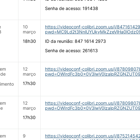
Senha de acesso: 191438
e
10
https://videoconf-colibri.zoom.us/j/84716142
B
março
pwd=MC9Ld2t3NnlUYUkyMkZzeVlHa0lOdz0
18h30
ID da reunião: 847 1614 2973
Senha de acesso: 261613
 em
12
https://videoconf-colibri.zoom.us/j/8780980
 de
março
pwd=OWIrdFc3b0x0V3lwV0lzalpRZGNZUT0
17h30
imento
 em
12
https://videoconf-colibri.zoom.us/j/8780980
 e
março
pwd=OWIrdFc3b0x0V3lwV0lzalpRZGNZUT0
17h30
 em
9
https://videoconf-colibri.zoom.us/j/87521454