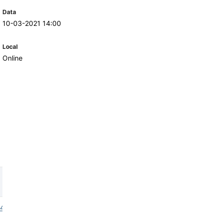
Data
10-03-2021 14:00
TORY
CANDIDATURAS
Local
Processo
Online
Propinas e Taxas
Calendário
Listas de Seriação e de
Colocação
246