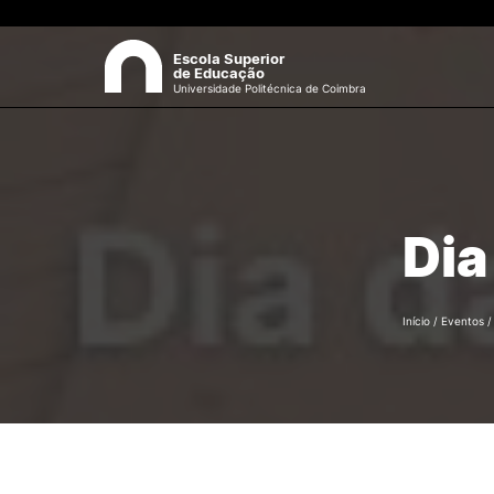
Escola Superior
de Educação
Universidade Politécnica de Coimbra
A ESEC
Sea
Missão e Objetivos
Dia
Órgãos de Gestão
Departamentos
Grupos Científicos e
Disciplinares
Início
/
Eventos
Núcleos de Investigação
Serviços
Pessoas
Documentos Estratégicos
ESEC em Números
Contactos / Localização