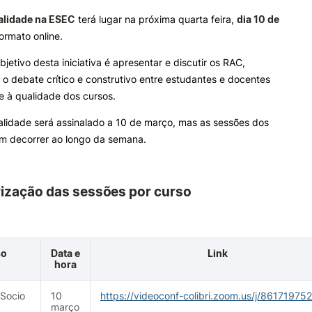
alidade na ESEC
terá lugar na próxima quarta feira,
dia 10 de
ormato online.
ALUNOS
KNOWLEDGE FAC
bjetivo desta iniciativa é apresentar e discutir os RAC,
Bolsas
Pós-Graduações
 debate crítico e construtivo entre estudantes e docentes
Calendários
Formação Especializada
e à qualidade dos cursos.
Horários
Microcredenciações
Recursos
Escola de Línguas
lidade será assinalado a 10 de março, mas as sessões dos
Regulamentos e Despachos
m decorrer ao longo da semana.
Estatutos Especiais
Provedor do Estudante
e Offer
General
ização das sessões por curso
Search
so
Data e
Link
hora
Socio
10
https://videoconf-colibri.zoom.us/j/86171975
março