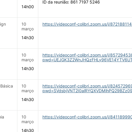
ID da reunião: 861 7197 5246
14h00
ign
10
https:
//videoconf-colibri.zoom.us/j/87218811
março
14h30
10
https://videoconf-colibri.zoom.us/j/8572945
março
pwd=UEJGK3Z2WnJHQzFHLy96VE14YTV6U
14h30
Básica
10
h
ttps://videoconf-colibri.zoom.us/j/8245729
março
pwd=SVdsbjVNT2I0alRYQXVDMlhPQ29BZz0
14h30
ia
10
https://videoconf-colibri.zoom.us/j/84118999
março
14h30