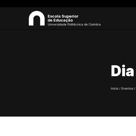
Escola Superior
de Educação
Universidade Politécnica de Coimbra
A ESEC
Sea
Missão e Objetivos
Dia
Órgãos de Gestão
Departamentos
Grupos Científicos e
Disciplinares
Início
/
Eventos
Núcleos de Investigação
Serviços
Pessoas
Documentos Estratégicos
ESEC em Números
Contactos / Localização
Formativ