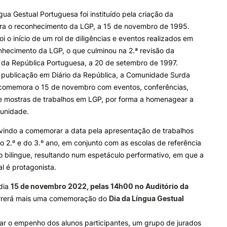
gua Gestual Portuguesa foi instituído pela criação da
ra o reconhecimento da LGP, a 15 de novembro de 1995.
ALUNOS
KNOWLEDGE FAC
oi o início de um rol de diligências e eventos realizados em
Search
nhecimento da LGP, o que culminou na 2.ª revisão da
Bolsas
Pós-Graduações
 da República Portuguesa, a 20 de setembro de 1997.
Calendários
Formação Especializada
 publicação em Diário da República, a Comunidade Surda
Horários
Microcredenciações
Recursos
Escola de Línguas
comemora o 15 de novembro com eventos, conferências,
Regulamentos e Despachos
e mostras de trabalhos em LGP, por forma a homenagear a
Estatutos Especiais
unidade.
Provedor do Estudante
vindo a comemorar a data pela apresentação de trabalhos
o 2.º e do 3.º ano, em conjunto com as escolas de referência
o bilingue, resultando num espetáculo performativo, em que a
al é protagonista.
dia
15 de novembro 2022, pelas 14h00 no Auditório da
rrerá mais uma comemoração do
Dia da Língua Gestual
.
car o empenho dos alunos participantes, um grupo de jurados