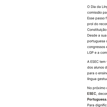
O Dia da Lín
comissão pa
INVESTIGAÇÃO E
PROJETOS
Esse passo f
prol do reco
Projetos de
Constituição
Investigação/Intervenção
Desde a sua
Prémios e Distinções
portuguesa 
Núcleos de Investigação
congressos 
Laboratório ROBOCORP
LGP e a com
Publicações
Redes
A ESEC tem 
Arquivo
dos alunos d
para o ensin
língua gestu
No próximo 
ESEC
, deco
Portuguesa
Para dignifi