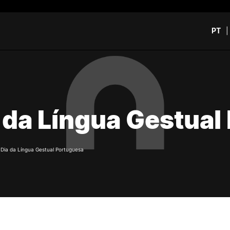
PT
CURSOS
CANDIDATOS
rch
CTeSP
Unidades Curriculares Is
 da Língua Gestual
Formação Especializada
CTeSP
Licenciaturas
Licenciaturas
Mestrados
Mestrados
Microcredenciações
Formação Especializada
/
Dia da Língua Gestual Portuguesa
Pós-Graduações
Estudar na ESEC
Contactos
e Offer
General