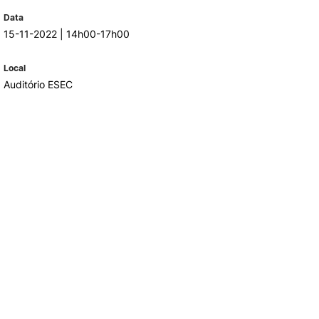
Data
15-11-2022 | 14h00-17h00
TORY
CANDIDATURAS
Local
Processo
Auditório ESEC
Propinas e Taxas
Calendário
Listas de Seriação e de
Colocação