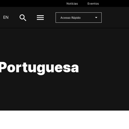
Notícias
Eventos
|
EN
Acesso Rápido
DOCENTES
oladas
Formulários
 Portuguesa
Artes Visuais
Recursos
Pesquisa Docentes