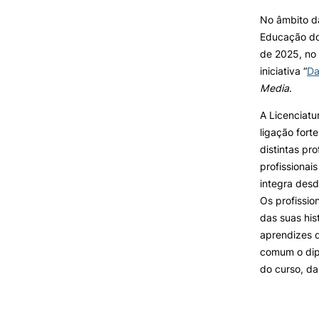
No âmbito d
Educação do
INVESTIGAÇÃO E
PROJETOS
de 2025, no
iniciativa “
Da
Projetos de
Media
.
Investigação/Intervenção
Prémios e Distinções
A Licenciat
Núcleos de Investigação
ligação fort
Laboratório ROBOCORP
distintas pr
Publicações
profissionai
Redes
integra des
Arquivo
Os profissio
das suas his
aprendizes d
comum o dip
do curso, d