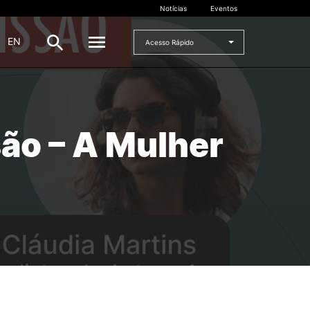
Notícias
Eventos
|
EN
Acesso Rápido
DOCENTES
ão – A Mulher
oladas
Formulários
Artes Visuais
Recursos
Pesquisa Docentes