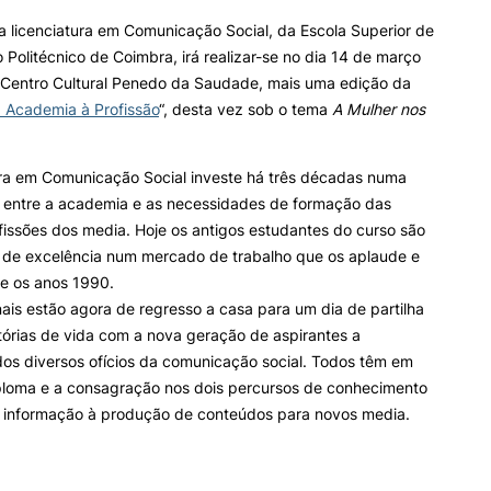
a licenciatura em Comunicação Social, da
Escola Superior de
 Politécnico de Coimbra,
irá realizar-se no dia 14 de março
ALUNOS
KNOWLEDGE FAC
Search
 Centro Cultural Penedo da Saudade, mais uma edição da
 Academia à Profissão
“, desta vez sob o tema
A Mulher nos
Bolsas
Pós-Graduações
Calendários
Formação Especializada
Horários
Microcredenciações
ura em Comunicação Social investe há três décadas numa
Recursos
Escola de Línguas
e entre a academia e as necessidades de formação das
Regulamentos e Despachos
ofissões dos media. Hoje os antigos estudantes do curso são
Estatutos Especiais
s de excelência num mercado de trabalho que os aplaude e
Provedor do Estudante
de os anos 1990.
nais estão agora de regresso a casa para um dia de partilha
tórias de vida com a nova geração de aspirantes a
os diversos ofícios da comunicação social. Todos têm em
loma e a consagração nos dois percursos de conhecimento
a informação à produção de conteúdos para novos media.