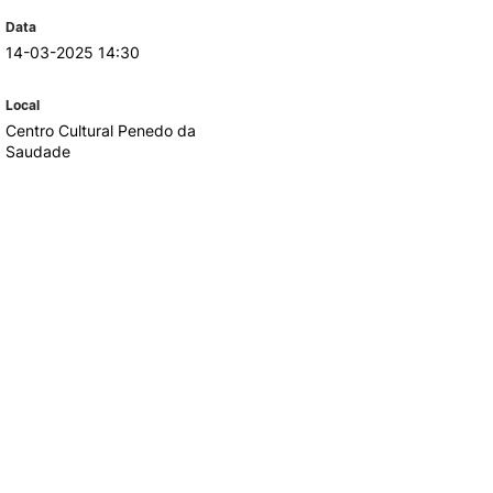
Data
14-03-2025 14:30
TORY
CANDIDATURAS
Local
Processo
Centro Cultural Penedo da
Propinas e Taxas
Saudade
Calendário
Listas de Seriação e de
Colocação