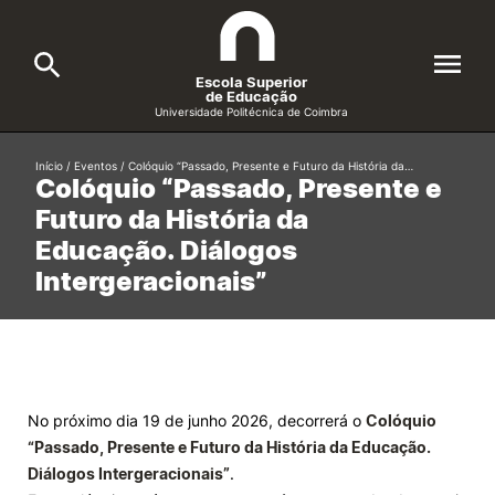
Escola Superior
de Educação
Universidade Politécnica de Coimbra
A ESEC
Início
/
Eventos
/
Colóquio “Passado, Presente e Futuro da História da…
Search
Colóquio “Passado, Presente e
Futuro da História da
Cursos
Educação. Diálogos
Formative Offer
General
Intergeracionais”
Candidatos
Docentes
Search
Investigação e Projetos
No próximo dia 19 de junho 2026, decorrerá o
Colóquio
“Passado, Presente e Futuro da História da Educação.
Alunos
Diálogos Intergeracionais”
.