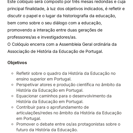
Este colóquio será composto por três mesas redondas e cuja
principal finalidade, à luz dos objetivos indicados, é refletir e
Knowledge Factory
discutir o papel e o lugar da historiografia da educação,
bem como sobre o seu diálogo com a educação,
Candidaturas
promovendo a interação entre duas gerações de
professores/as e investigadores/as.
O Colóquio encerra com a Assembleia Geral ordinária da
Associação de História da Educação de Portugal.
Objetivos
Elogio / Sugestão / Reclamação
Contactos
Denúncias
Refletir sobre o quadro da História da Educação no
©2026 Instituto Politécnico de Coimbra. Todos os direitos reservados.
ensino superior em Portugal.
Perspetivar atores e produção científica no âmbito da
História da Educação em Portugal.
Equacionar caminhos para o desenvolvimento da
História da Educação em Portugal.
Contribuir para o aprofundamento de
articulações/redes no âmbito da História da Educação
em Portugal.
Promover o debate entre os/as protagonistas sobre o
futuro da História da Educação.