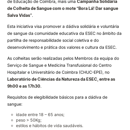
de Educação de Coimbra, mais uma
Campanha Solidária
de Colheita de Sangue com o mote “Bora Lá! Dar sangue
Knowledge Factory
Salva Vidas”
.
Esta iniciativa visa promover a dádiva solidária e voluntária
Candidaturas
de sangue da comunidade educativa da ESEC no âmbito da
partilha de responsabilidade social coletiva e do
desenvolvimento e prática dos valores e cultura da ESEC.
As colheitas serão realizadas pelos Membros da equipa do
Serviço de Sangue e Medicina Transfusional do Centro
Elogio / Sugestão / Reclamação
Contactos
Denúncias
Hospitalar e Universitário de Coimbra (CHUC-EPE), no
©2026 Instituto Politécnico de Coimbra. Todos os direitos reservados.
Laboratório de Ciências da Natureza da ESEC, entre as
9h00 e as 17h30
.
Requisitos de elegibilidade básicos para a dádiva de
sangue:
idade
entre 18 – 65 anos;
peso
>
50Kg;
estilos e hábitos de vida saudáveis.