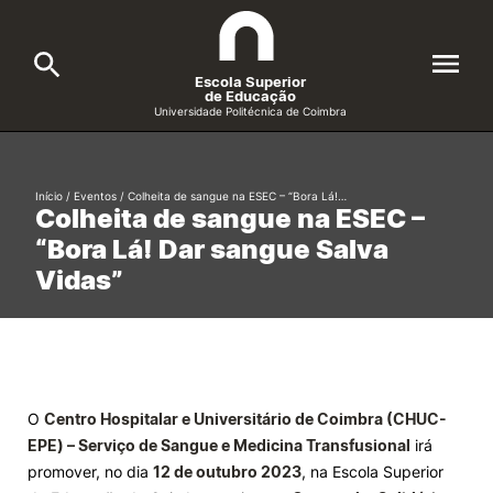
Escola Superior
de Educação
Universidade Politécnica de Coimbra
A ESEC
Search
Início
/
Eventos
/
Colheita de sangue na ESEC – “Bora Lá!…
Colheita de sangue na ESEC –
Cursos
“Bora Lá! Dar sangue Salva
Formative Offer
General
Vidas”
Candidatos
Docentes
Search
Investigação e Projetos
O
Centro Hospitalar e Universitário de Coimbra (CHUC-
EPE) – Serviço de Sangue e Medicina Transfusional
irá
Alunos
promover, no dia
12 de outubro 2023
, na Escola Superior