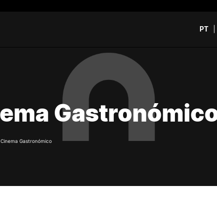
PT
CURSOS
CANDIDATOS
rch
CTeSP
Unidades Curriculares Is
nema Gastronómic
Formação Especializada
CTeSP
Licenciaturas
Licenciaturas
Mestrados
Mestrados
Microcredenciações
Formação Especializada
/
Cinema Gastronómico
Pós-Graduações
Estudar na ESEC
Contactos