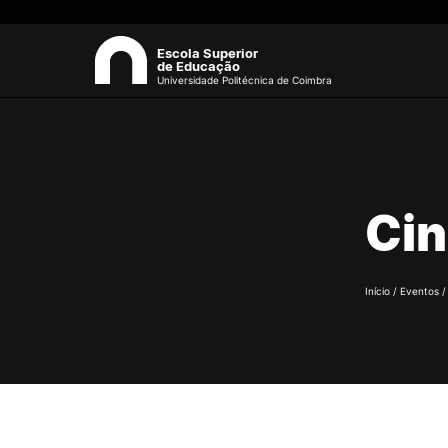
Escola Superior
de Educação
Universidade Politécnica de Coimbra
A ESEC
Sea
Missão e Objetivos
Ci
Órgãos de Gestão
Departamentos
Grupos Científicos e
Disciplinares
Início
/
Eventos
Núcleos de Investigação
Serviços
Pessoas
Documentos Estratégicos
ESEC em Números
Contactos / Localização