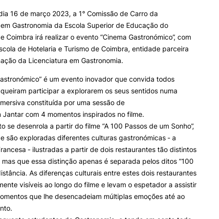
dia 16 de março 2023, a 1° Comissão de Carro da
a em Gastronomia da Escola Superior de Educação do
ALUNOS
KNOWLEDGE FAC
de Coimbra irá realizar o evento “Cinema Gastronómico”, com
scola de Hotelaria e Turismo de Coimbra, entidade parceira
Bolsas
Pós-Graduações
nação da Licenciatura em Gastronomia.
Calendários
Formação Especializada
Horários
Microcredenciações
astronómico” é um evento inovador que convida todos
e Offer
General
Recursos
Escola de Línguas
queiram participar a explorarem os seus sentidos numa
Regulamentos e Despachos
imersiva constituída por uma sessão de
Estatutos Especiais
 Jantar com 4 momentos inspirados no filme.
Provedor do Estudante
Search
o se desenrola a partir do filme “A 100 Passos de um Sonho”,
e são exploradas diferentes culturas gastronómicas ‐ a
rancesa ‐ ilustradas a partir de dois restaurantes tão distintos
 mas que essa distinção apenas é separada pelos ditos “100
istância. As diferenças culturais entre estes dois restaurantes
mente visíveis ao longo do filme e levam o espetador a assistir
momentos que lhe desencadeiam múltiplas emoções até ao
nto.