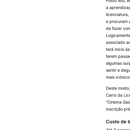
Posto isto, 
a aprendiza
licenciatura
e procuram a
de fazer com
Logicamente,
associado ao
terá início 
terem passa
algumas surp
sentir e deg
mais icónico
Deste modo, 
Carro da Lic
“Cinema Gas
inscrição pré
Custo de I
Até 3 pesso