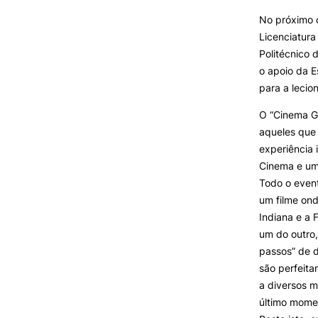
No próximo 
Licenciatur
INVESTIGAÇÃO E
PROJETOS
Politécnico 
o apoio da E
Projetos de
para a lecio
Investigação/Intervenção
Prémios e Distinções
O “Cinema G
Formativ
Núcleos de Investigação
aqueles que 
Laboratório ROBOCORP
experiência 
Publicações
Cinema e um
Redes
Todo o event
Arquivo
um filme ond
Indiana e a F
um do outro,
passos” de d
são perfeita
a diversos 
último mome