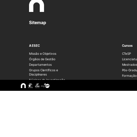
Sitemap
A ESEC
Cursos
Missão e Objetivos
CTeSP
Órgãos de Gestão
Licenciatu
Departamentos
Mestrado
Grupos Científicos e
Pós-Grad
Disciplinares
Formação 
Núcleos de Investigação
Cursos Liv
Serviços
Pessoas
Documentos Estratégicos
ESEC em Números
Contactos / Localização
Alunos
Docentes