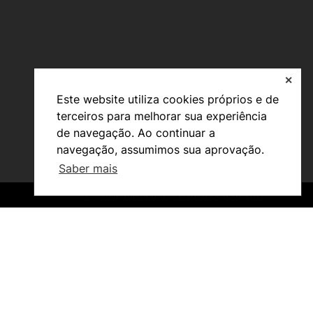
✕
Este website utiliza cookies próprios e de
Investigação e Projetos
terceiros para melhorar sua experiência
Núcleos de Investigação
de navegação. Ao continuar a
Laboratório ROBOCORP
navegação, assumimos sua aprovação.
Publicações
Redes
Saber mais
Arquivo
©2026 Instituto Politécnico de Coimbra. Todos os direitos reservados.
©2026 Instituto Politécnico de Coimbra. Todos os direitos reservados.
Em destaque