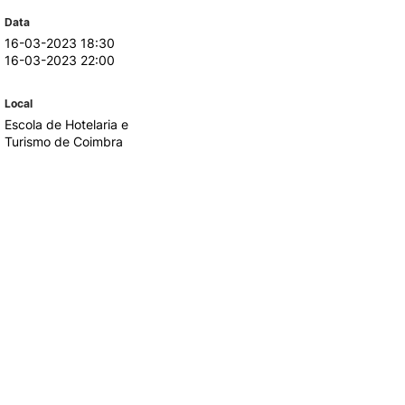
Data
16-03-2023 18:30
TORY
CANDIDATURAS
16-03-2023 22:00
Processo
Local
Propinas e Taxas
Escola de Hotelaria e
Calendário
Turismo de Coimbra
Listas de Seriação e de
Colocação