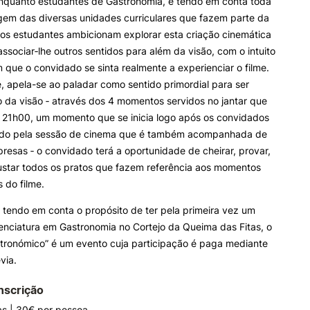
enquanto estudantes de Gastronomia, e tendo em conta toda
gem das diversas unidades curriculares que fazem parte da
, os estudantes ambicionam explorar esta criação cinemática
ssociar‐lhe outros sentidos para além da visão, com o intuito
 que o convidado se sinta realmente a experienciar o filme.
 apela-se ao paladar como sentido primordial para ser
 da visão ‐ através dos 4 momentos servidos no jantar que
às 21h00, um momento que se inicia logo após os convidados
do pela sessão de cinema que é também acompanhada de
resas ‐ o convidado terá a oportunidade de cheirar, provar,
ustar todos os pratos que fazem referência aos momentos
s do filme.
tendo em conta o propósito de ter pela primeira vez um
enciatura em Gastronomia no Cortejo da Queima das Fitas, o
tronómico” é um evento cuja participação é paga mediante
via.
nscrição
as | 30€ por pessoa