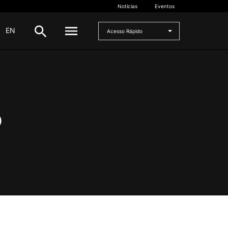
Notícias
Eventos
|
EN
Acesso Rápido
DOCENTES
oladas
Formulários
o
Artes Visuais
Recursos
Pesquisa Docentes