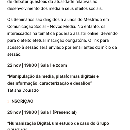
de debater questões da atualidade relativas ao
desenvolvimento dos media e seus efeitos sociais.
Knowledge Factory
Os Seminários são dirigidos a alunos do Mestrado em
Comunicação Social – Novos Media. No entanto, os
Candidaturas
interessados na temática poderão assistir online, devendo
para o efeito efetuar inscrição obrigatória. O link para
acesso à sessão será enviado por email antes do início da
sessão.
22 nov | 19h00 | Sala 1 e zoom
Elogio / Sugestão / Reclamação
Contactos
Denúncias
©2026 Instituto Politécnico de Coimbra. Todos os direitos reservados.
“Manipulação da media, plataformas digitais e
desinformação: caracterização e desafios”
Tatiana Dourado
»
INSCRIÇÃO
29 nov | 19h00 | Sala 1 (Presencial)
“Humanização Digital: um estudo de caso do Grupo