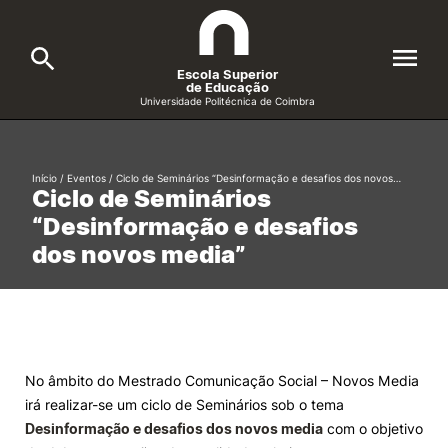
Escola Superior
de Educação
Universidade Politécnica de Coimbra
A ESEC
Search
Início
/
Eventos
/
Ciclo de Seminários “Desinformação e desafios dos novos…
Ciclo de Seminários
Cursos
“Desinformação e desafios
Formative Offer
General
dos novos media”
Candidatos
Docentes
Search
Investigação e Projetos
No âmbito do Mestrado Comunicação Social – Novos Media
irá realizar-se um ciclo de Seminários sob o tema
Alunos
Desinformação e desafios dos novos media
com o objetivo